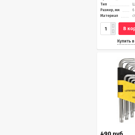
Тип
Ш
Размер, мм
6
Материал
с
В ко
Купить в
490 руб.