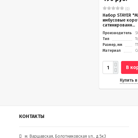
(0)
Набор STAYER "M
имбусовые корот
сатинированн...
Производитель
S
Тип
T
Размер, мм
Т
Материал
C
В ко
Купить в
КОНТАКТЫ
м. Варшавская, Болотниковская ул., д.5к3