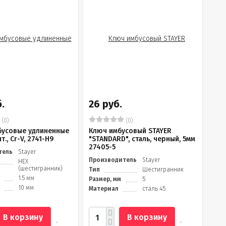
.
26 руб.
(0)
(0)
бусовые удлиненные
Ключ имбусовый STAYER
т., Cr-V, 2741-H9
"STANDARD", сталь, черный, 5мм
27405-5
тель
Stayer
Производитель
Stayer
HEX
(шестигранник)
Тип
Шестигранник
1.5 мм
Размер, мм
5
10 мм
Материал
сталь 45
В корзину
В корзину