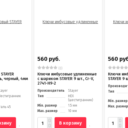
560 руб.
560 руб
(0)
 STAYER
Ключи имбусовые удлиненные
Ключи им
ь, черный, 4мм
с шариком STAYER 9 шт., Cr-V,
STAYER 9 ш
2741-H9-2
Производи
tayer
Производитель
Stayer
Тип
естигранник
Тип
HEX
(шестигранник)
Min. размер
Min. размер
1.5 мм
Max. размер
таль 45
Max. размер
10 мм
рзину
В корзину