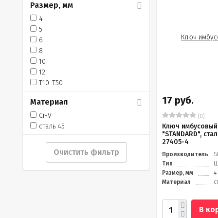
Размер, мм
4
5
6
8
10
12
Т10-Т50
17 руб.
Материал
Cr-V
(0)
сталь 45
Ключ имбусовый
"STANDARD", стал
27405-4
Очистить фильтр
Производитель
S
Тип
Ш
Размер, мм
4
Материал
с
В ко