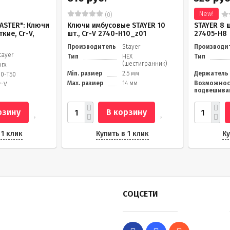
New!
(0)
ASTER": Ключи
Ключи имбусовые STAYER 10
STAYER 8 
кие, Cr-V,
шт., Cr-V 2740-H10_z01
27405-H8
Производитель
Stayer
Производи
tayer
Тип
HEX
Тип
(шестигранник)
orx
Min. размер
2.5 мм
Держатель
10-Т50
Max. размер
14 мм
Возможнос
r-V
подвешива
рзину
В корзину
 1 клик
Купить в 1 клик
Ку
СОЦСЕТИ