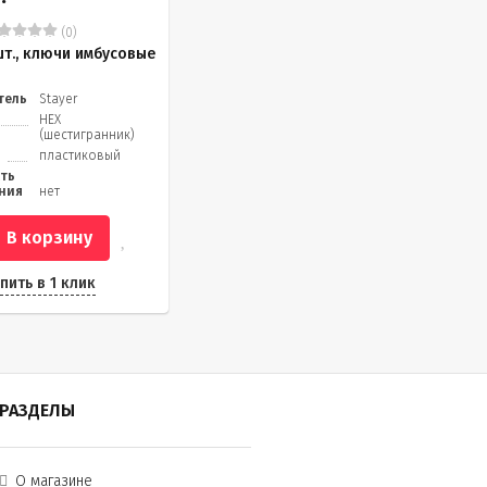
(0)
шт., ключи имбусовые
тель
Stayer
HEX
(шестигранник)
пластиковый
ть
ния
нет
В корзину
пить в 1 клик
РАЗДЕЛЫ
О магазине