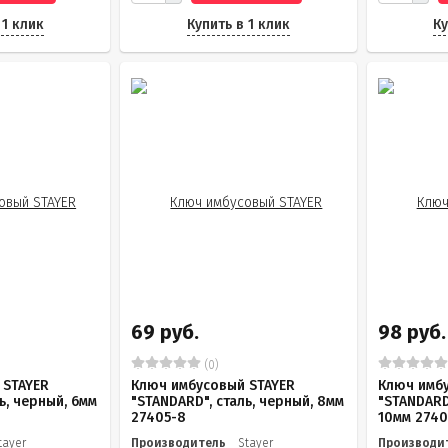
 1 клик
Купить в 1 клик
Ку
69 руб.
98 руб.
(0)
 STAYER
Ключ имбусовый STAYER
Ключ имбу
ь, черный, 6мм
"STANDARD", сталь, черный, 8мм
"STANDARD"
27405-8
10мм 2740
tayer
Производитель
Stayer
Производи