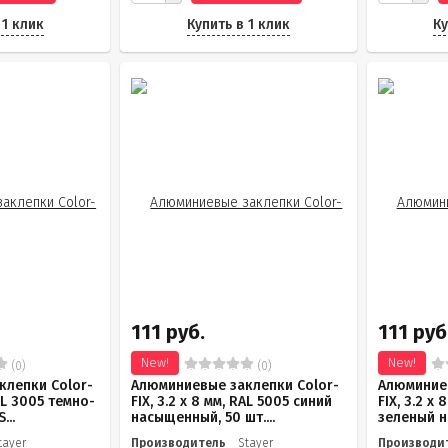
 1 клик
Купить в 1 клик
Ку
111 руб.
111 руб
New!
New!
(0)
(0)
клепки Color-
Алюминиевые заклепки Color-
Алюминиев
RAL 3005 темно-
FIX, 3.2 х 8 мм, RAL 5005 синий
FIX, 3.2 х 
...
насыщенный, 50 шт....
зеленый н
tayer
Производитель
Stayer
Производи