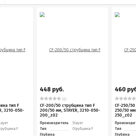
448 руб.
460 руб
(0)
ина тип F
CF-200/50 струбцина тип F
CF-250/50
R, 3210-050-
200/50 мм, STAYER, 3210-050-
250/50 мм,
200_z02
250_z02
tayer
Производитель
Stayer
Производи
трубцина F
Тип
Струбцина F
Тип
Глубина
Глубина