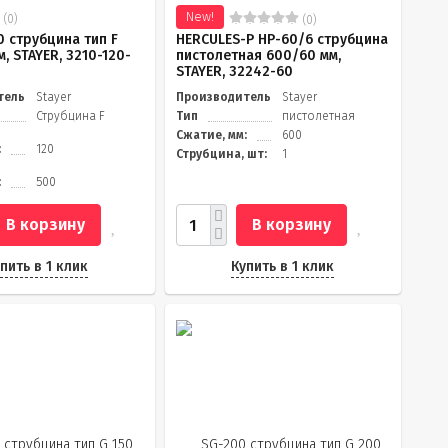
New!
(0)
(0)
0 струбцина тип F
HERCULES-P HP-60/6 струбцина
, STAYER, 3210-120-
пистолетная 600/60 мм,
STAYER, 32242-60
тель
Stayer
Производитель
Stayer
Струбцина F
Тип
пистолетная
Сжатие, мм:
600
:
120
Струбцина, шт:
1
:
500
В корзину
В корзину
пить в 1 клик
Купить в 1 клик