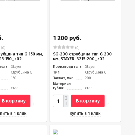
.
1 200 руб.
(0)
(0)
рубцина тип G 150 мм,
SG-200 струбцина тип G 200
215-150_z02
мм, STAYER, 3215-200_z02
тель
Stayer
Производитель
Stayer
Струбцина G
Тип
Струбцина G
150
Захват, мм:
200
Материал
сталь
губок:
сталь
В корзину
В корзину
пить в 1 клик
Купить в 1 клик