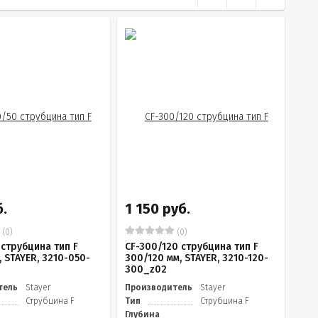
.
1 150 руб.
(0)
(0)
 струбцина тип F
CF-300/120 струбцина тип F
 STAYER, 3210-050-
300/120 мм, STAYER, 3210-120-
300_z02
тель
Stayer
Производитель
Stayer
Струбцина F
Тип
Струбцина F
Глубина