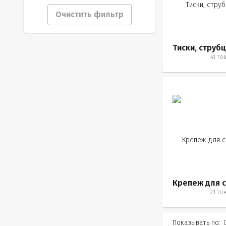
Очистить фильтр
41 то
21 то
Показывать по: