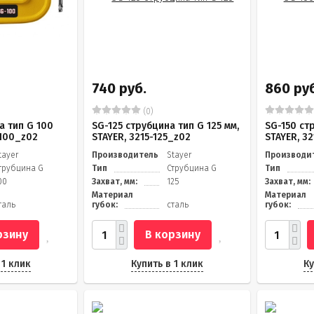
740 руб.
860 руб
(0)
а тип G 100
SG-125 струбцина тип G 125 мм,
SG-150 ст
-100_z02
STAYER, 3215-125_z02
STAYER, 3
tayer
Производитель
Stayer
Производи
трубцина G
Тип
Струбцина G
Тип
00
Захват, мм:
125
Захват, мм:
Материал
Материал
таль
губок:
сталь
губок:
рзину
В корзину
 1 клик
Купить в 1 клик
Ку