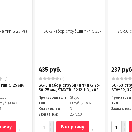
435 руб.
237 руб
(0)
(0)
тип G 25 мм,
SG-3 набор струбцин тип G 25-
SG-50 стр
50-75 мм, STAYER, 3212-H3_z03
STAYER, 3
tayer
Производитель
Stayer
Производи
трубцина G
Тип
Струбцина G
Тип
5
Количество
3
Захват, мм:
Захват, мм:
25,75,50
рзину
В корзину