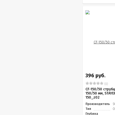
396 руб.
(0)
CF-150/50 струбц
150/50 мм, STAYE
150_z02
Производитель
S
Тип
С
Глубина