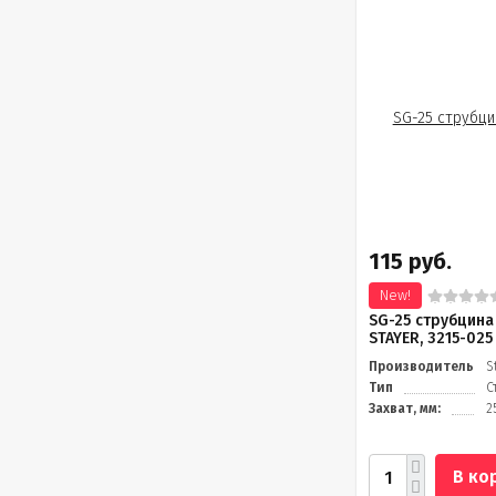
115 руб.
New!
SG-25 струбцина 
STAYER, 3215-025
Производитель
S
Тип
С
Захват, мм:
2
В ко