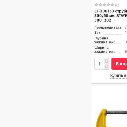
(0)
CF-300/50 струб
300/50 мм, STAYE
300_z02
Производитель
S
Тип
С
Глубина
зажима, мм:
5
Ширина
зажима, мм:
3
В ко
Купить в