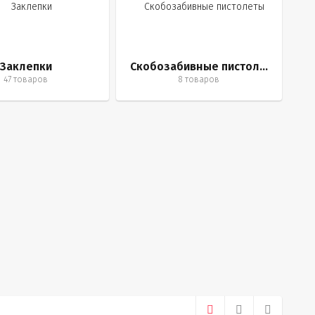
Заклепки
Скобозабивные пистолеты
47 товаров
8 товаров