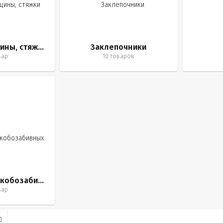
Тиски, струбцины, стяжки
Заклепочники
вар
10 товаров
Крепеж для скобозабивных пистолетов
вар