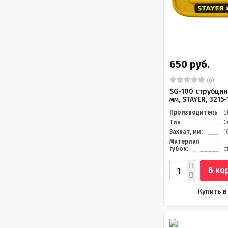
650 руб.
(0)
SG-100 струбцин
мм, STAYER, 3215
Производитель
S
Тип
С
Захват, мм:
1
Материал
губок:
с
В ко
Купить в