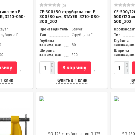
(0)
цина тип F
CF-300/80 струбцина тип F
CF-500/12
R, 3210-050-
300/80 мм, STAYER, 3210-080-
500/120 мм
300_z02
500_z02
tayer
Производитель
Stayer
Производи
трубцина F
Тип
Струбцина F
Тип
Глубина
Глубина
0
зажима, мм:
80
зажима, мм
Ширина
Ширина
00
зажима, мм:
300
зажима, мм
рзину
В корзину
 1 клик
Купить в 1 клик
Ку