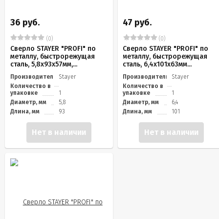
36 руб.
47 руб.
(0)
(0)
Сверло STAYER "PROFI" по
Сверло STAYER "PROFI" по
металлу, быстрорежущая
металлу, быстрорежущая
сталь, 5,8х93х57мм,...
сталь, 6,4х101х63мм...
Производитель
Stayer
Производитель
Stayer
Количество в
Количество в
упаковке
1
упаковке
1
Диаметр, мм
5,8
Диаметр, мм
6,4
Длина, мм
93
Длина, мм
101
Нет в наличии
Нет в наличии