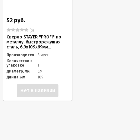
52 руб.
(0)
Сверло STAYER "PROFI" по
металлу, быстрорежущая
сталь, 6,9х109х69мм...
Производитель
Stayer
Количество в
упаковке
1
Диаметр, мм
6,9
Длина, мм
109
Нет в наличии