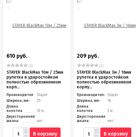
610 руб.
209 руб.
(0)
(0)
STAYER BlackMax 10м / 25мм
STAYER BlackMax 3м / 16мм
рулетка в ударостойком
рулетка в ударостойком
полностью обрезиненном
полностью обрезиненном
корп...
корпу...
Производитель
Stayer
Производитель
Stayer
Ширина, мм-
25
Ширина, мм-
16
Длина
Длина
полотна
10 м.
полотна
3 м.
Двухсторонняя
Двухсторонняя
шкала:
нет
шкала:
нет
В корзину
В корзину