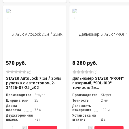
570 руб.
8 260 руб.
(0)
(0)
STAYER АutoLock 7,5м / 25мм
Дальномер STAYER "PROFI"
рулетка с автостопом, 2-
лазерный, "SDL-100",
34126-07-25_z02
точность 2м...
Производитель
Stayer
Производитель
Stayer
Ширина, мм-
25
Точность
2 мм
Длина
Дальность
полотна
7.5 м.
измерения
100 м
Двухсторонняя
Установка на
шкала:
нет
штатив
Да