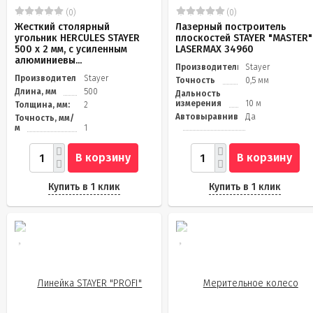
(0)
(0)
Жесткий столярный
Лазерный построитель
угольник HERCULES STAYER
плоскостей STAYER "MASTER"
500 х 2 мм, с усиленным
LASERMAX 34960
алюминиевы...
Производитель
Stayer
Производитель
Stayer
Точность
0,5 мм
Длина, мм
500
Дальность
измерения
10 м
Толщина, мм:
2
Автовыравнивание
Да
Точность, мм/
м
1
В корзину
В корзину
Купить в 1 клик
Купить в 1 клик