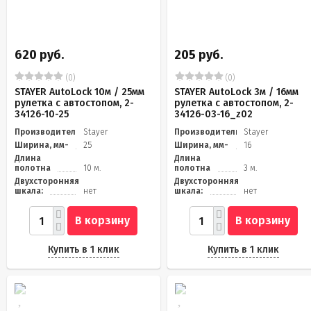
620 руб.
205 руб.
(0)
(0)
STAYER АutoLock 10м / 25мм
STAYER АutoLock 3м / 16мм
рулетка с автостопом, 2-
рулетка с автостопом, 2-
34126-10-25
34126-03-16_z02
Производитель
Stayer
Производитель
Stayer
Ширина, мм-
25
Ширина, мм-
16
Длина
Длина
полотна
10 м.
полотна
3 м.
Двухсторонняя
Двухсторонняя
шкала:
нет
шкала:
нет
В корзину
В корзину
Купить в 1 клик
Купить в 1 клик