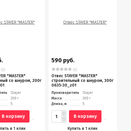
.
590 руб.
(0)
(0)
YER "MASTER"
Отвес STAYER "MASTER"
ный со шнуром, 200г
строительный со шнуром, 300г
01
0635-30_z01
тель
Stayer
Производитель
Stayer
200 г
Масса
300 г
5
Длина, м
5
В корзину
В корзину
пить в 1 клик
Купить в 1 клик