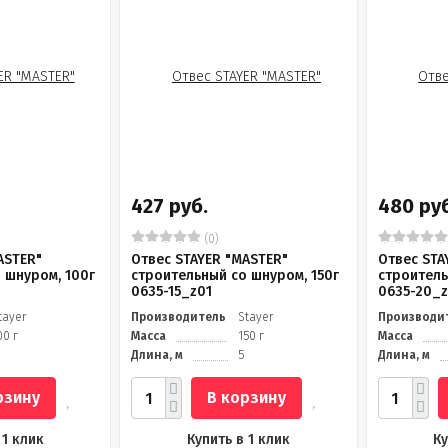
427 руб.
480 руб
(0)
ASTER"
Отвес STAYER "MASTER"
Отвес STA
 шнуром, 100г
строительный со шнуром, 150г
строитель
0635-15_z01
0635-20_z
tayer
Производитель
Stayer
Производи
00 г
Масса
150 г
Масса
Длина, м
5
Длина, м
рзину
В корзину
 1 клик
Купить в 1 клик
Ку