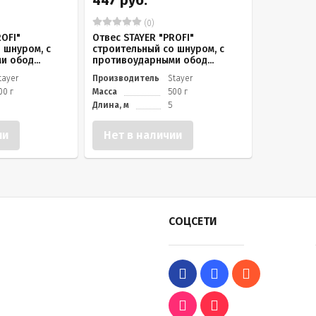
447 руб.
(0)
ROFI"
Отвес STAYER "PROFI"
 шнуром, с
строительный со шнуром, с
 обод...
противоударными обод...
tayer
Производитель
Stayer
00 г
Масса
500 г
Длина, м
5
ии
Нет в наличии
СОЦСЕТИ