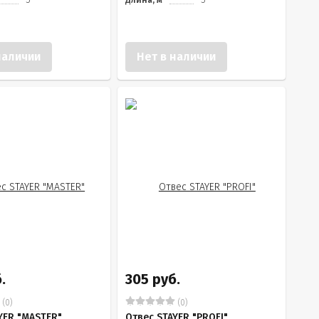
5
Длина, м
5
наличии
Нет в наличии
.
305 руб.
(0)
(0)
YER "MASTER"
Отвес STAYER "PROFI"