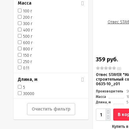
Масса
100 г
200 г
300 г
400 г
500 г
600 г
800 г
150 г
359 руб.
250 г
0.11
(0)
Отвес STAYER "M
Длина, м
строительный со
0635-10_z01
5
Производитель
S
30000
Масса
1
Длина, м
5
Очистить фильтр
В ко
Купить в