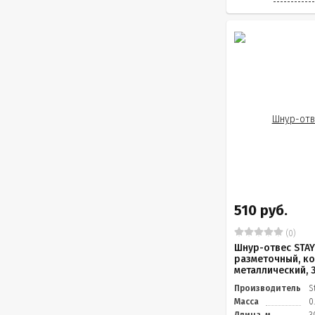
510 руб.
(0)
Шнур-отвес STA
разметочный, к
металлический, 
Производитель
S
Масса
0