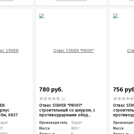
780 руб.
756 руб
(0)
YER
Отвес STAYER "PROFI"
Отвес STA
орпус
строительный со шнуром, с
строитель
30м, 0637
противоударными обод...
противоуд
tayer
Производитель
Stayer
Производи
.11
Масса
600 г
Масса