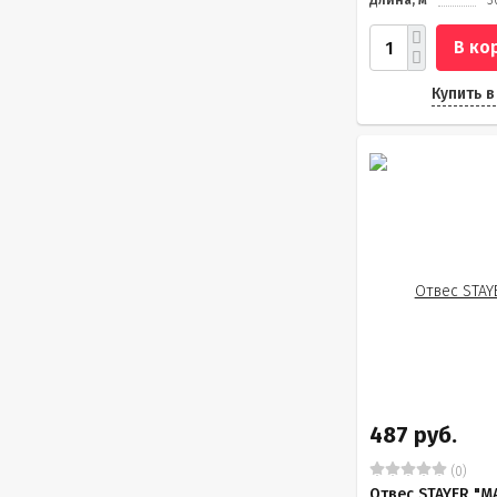
Длина, м
3
В ко
Купить в
487 руб.
(0)
Отвес STAYER "M