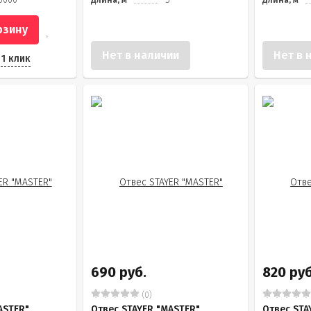
0000
Длина, м
5
Длина, м
рзину
Нет в наличии
Нет в 
 1 клик
690 руб.
820 руб
(0)
ASTER"
Отвес STAYER "MASTER"
Отвес STA