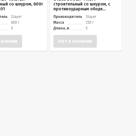
ный со шнуром, 600г
строительный со шнуром, с
01
противоударным ободк...
тель
Stayer
Производитель
Stayer
600 г
Масса
250 г
5
Длина, м
5
наличии
Нет в наличии