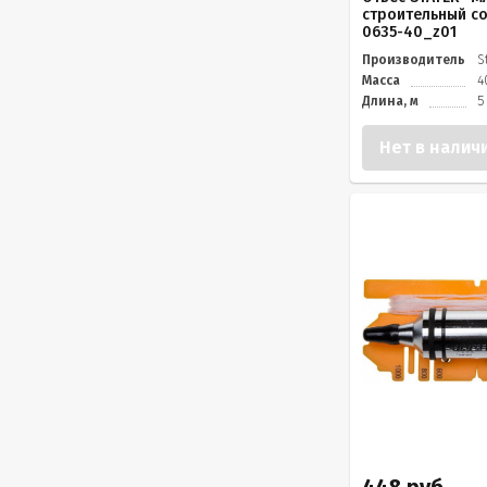
строительный со
0635-40_z01
Производитель
S
Масса
4
Длина, м
5
Нет в налич