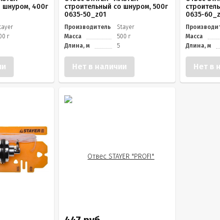
 шнуром, 400г
строительный со шнуром, 500г
строитель
0635-50_z01
0635-60_z
tayer
Производитель
Stayer
Производи
00 г
Масса
500 г
Масса
Длина, м
5
Длина, м
ии
Нет в наличии
Нет в 