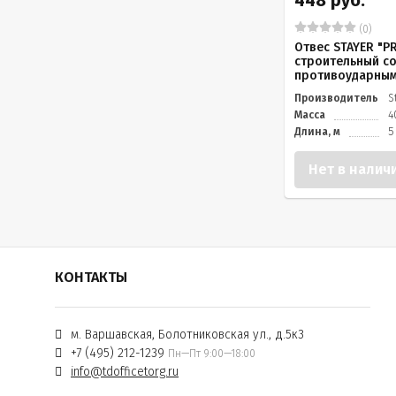
448 руб.
(0)
Отвес STAYER "P
строительный со
противоударными
Производитель
S
Масса
4
Длина, м
5
Нет в налич
КОНТАКТЫ
м. Варшавская, Болотниковская ул., д.5к3
+7 (495) 212-1239
Пн—Пт 9:00—18:00
info@tdofficetorg.ru