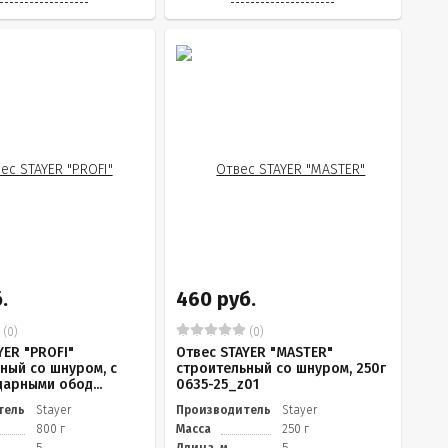
.
460 руб.
(0)
(0)
YER "PROFI"
Отвес STAYER "MASTER"
ный со шнуром, с
строительный со шнуром, 250г
арными обод...
0635-25_z01
тель
Stayer
Производитель
Stayer
800 г
Масса
250 г