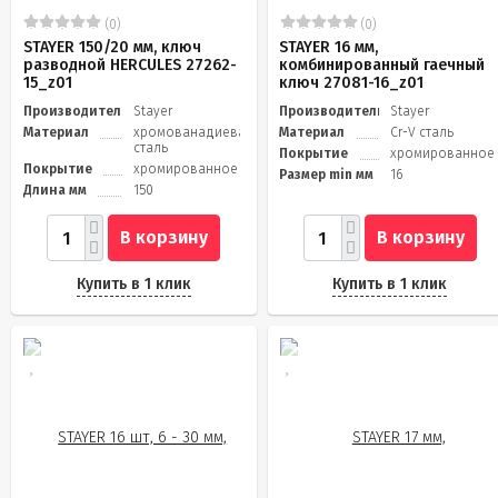
(0)
(0)
STAYER 150/20 мм, ключ
STAYER 16 мм,
разводной HERCULES 27262-
комбинированный гаечный
15_z01
ключ 27081-16_z01
Производитель
Stayer
Производитель
Stayer
Материал
хромованадиевая
Материал
Cr-V сталь
сталь
Покрытие
хромированное
Покрытие
хромированное
Размер min мм
16
Длина мм
150
В корзину
В корзину
Купить в 1 клик
Купить в 1 клик