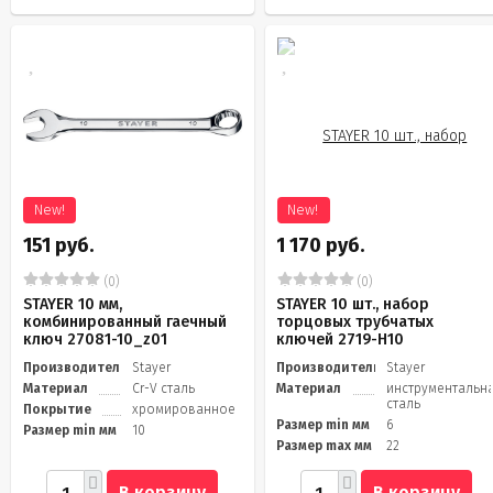
New!
New!
151 руб.
1 170 руб.
(0)
(0)
STAYER 10 мм,
STAYER 10 шт., набор
комбинированный гаечный
торцовых трубчатых
ключ 27081-10_z01
ключей 2719-H10
Производитель
Stayer
Производитель
Stayer
Материал
Cr-V сталь
Материал
инструментальн
сталь
Покрытие
хромированное
Размер min мм
6
Размер min мм
10
Размер max мм
22
В корзину
В корзину