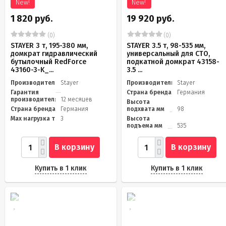
New!
New!
1 820 руб.
19 920 руб.
(0)
(0)
STAYER 3 т, 195-380 мм,
STAYER 3.5 т, 98-535 мм,
домкрат гидравлический
универсальный для СТО,
бутылочный RedForce
подкатной домкрат 43158-
43160-3-K_...
3.5 ...
Производитель
Stayer
Производитель
Stayer
Гарантия
Страна бренда
Германия
производителя
12 месяцев
Высота
Страна бренда
Германия
подхвата мм
98
Max нагрузка т
3
Высота
подъема мм
535
В корзину
В корзину
Купить в 1 клик
Купить в 1 клик