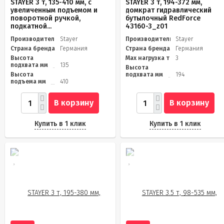
STAYER 3 т, 135-410 мм, с
STAYER 3 т, 194-372 мм,
увеличенным подъемом и
домкрат гидравлический
поворотной ручкой,
бутылочный RedForce
подкатной...
43160-3_z01
Производитель
Stayer
Производитель
Stayer
Страна бренда
Германия
Страна бренда
Германия
Высота
Max нагрузка т
3
подхвата мм
135
Высота
Высота
подхвата мм
194
подъема мм
410
В корзину
В корзину
Купить в 1 клик
Купить в 1 клик