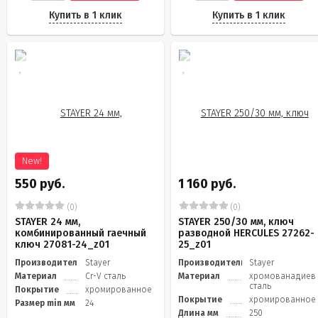
Купить в 1 клик
Купить в 1 клик
New!
550 руб.
1 160 руб.
(0)
(0)
STAYER 24 мм,
STAYER 250/30 мм, ключ
комбинированный гаечный
разводной HERCULES 27262-
ключ 27081-24_z01
25_z01
Производитель
Stayer
Производитель
Stayer
Материал
Cr-V сталь
Материал
хромованадиев
сталь
Покрытие
хромированное
Покрытие
хромированное
Размер min мм
24
Длина мм
250