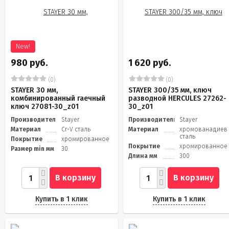
New!
980 руб.
1 620 руб.
(0)
(0)
STAYER 30 мм,
STAYER 300/35 мм, ключ
комбинированный гаечный
разводной HERCULES 27262-
ключ 27081-30_z01
30_z01
Производитель
Stayer
Производитель
Stayer
Материал
Cr-V сталь
Материал
хромованадиев
сталь
Покрытие
хромированное
Покрытие
хромированное
Размер min мм
30
Длина мм
300
В корзину
В корзину
Купить в 1 клик
Купить в 1 клик