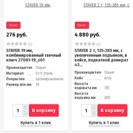
New!
New!
276 руб.
4 880 руб.
(0)
(0)
STAYER 19 мм,
STAYER 2 т, 135-385 мм, с
комбинированный гаечный
увеличенным подъемом, в
ключ 27081-19_z01
кейсе, подкатной домкрат
43...
Производитель
Stayer
Производитель
Stayer
Материал
Cr-V сталь
Кейс
есть
Покрытие
хромированное
Высота
Размер min мм
19
подхвата мм
135
Высота
подъема мм
385
В корзину
В корзину
Купить в 1 клик
Купить в 1 клик