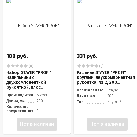
108 руб.
331 руб.
(0)
(0)
Набор STAYER "PROFI":
Рашпиль STAYER "PROFI"
Напильники с
круглый, двухкомпонентная
двухкомпонентной
рукоятка, № 2, 200...
рукояткой, плос...
Производитель
Stayer
Производитель
Stayer
Длина, мм
200
Длина, мм
200
Тип
Круглый
Количество
предметов, шт
3
Нет в наличии
Нет в наличии