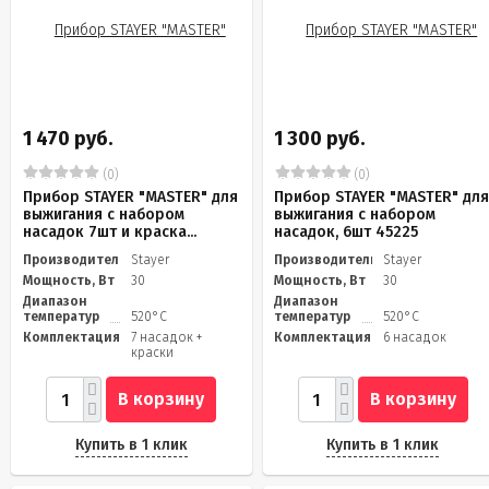
1 470 руб.
1 300 руб.
(0)
(0)
Прибор STAYER "MASTER" для
Прибор STAYER "MASTER" дл
выжигания с набором
выжигания с набором
насадок 7шт и краска...
насадок, 6шт 45225
Производитель
Stayer
Производитель
Stayer
Мощность, Вт
30
Мощность, Вт
30
Диапазон
Диапазон
температур
520°С
температур
520°С
Комплектация
7 насадок +
Комплектация
6 насадок
краски
В корзину
В корзину
Купить в 1 клик
Купить в 1 клик