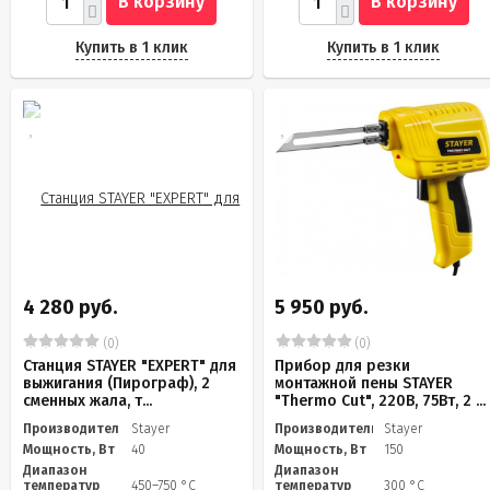
В корзину
В корзину
Купить в 1 клик
Купить в 1 клик
4 280 руб.
5 950 руб.
(0)
(0)
Станция STAYER "EXPERT" для
Прибор для резки
выжигания (Пирограф), 2
монтажной пены STAYER
сменных жала, т...
"Thermo Cut", 220В, 75Вт, 2 ...
Производитель
Stayer
Производитель
Stayer
Мощность, Вт
40
Мощность, Вт
150
Диапазон
Диапазон
температур
450–750 °С
температур
300 °С