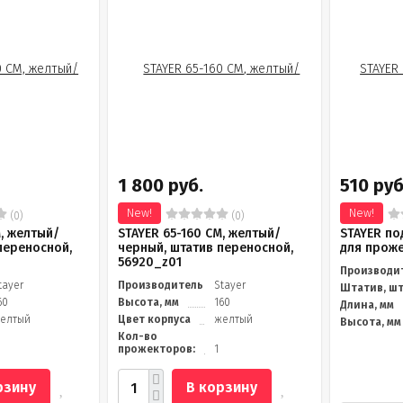
1 800 руб.
510 руб
New!
New!
(0)
(0)
М, желтый/
STAYER 65-160 СМ, желтый/
STAYER по
переносной,
черный, штатив переносной,
для проже
56920_z01
Производи
tayer
Производитель
Stayer
Штатив, ш
60
Высота, мм
160
Длина, мм
елтый
Цвет корпуса
желтый
Высота, мм
Кол-во
прожекторов:
1
рзину
В корзину