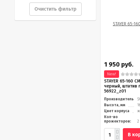
Очистить фильтр
1 950 руб.
New!
STAYER 65-160 С
черный, штатив 
56922_z01
Производитель
S
Высота, мм
1
Цвет корпуса
ж
Кол-во
прожекторов:
2
В ко