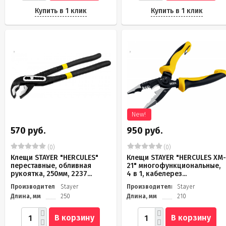
Купить в 1 клик
Купить в 1 клик
New!
570 руб.
950 руб.
(0)
(0)
Клещи STAYER "HERCULES"
Клещи STAYER "HERCULES XM
переставные, обливная
21" многофункциональные,
рукоятка, 250мм, 2237...
4 в 1, кабелерез...
Производитель
Stayer
Производитель
Stayer
Длина, мм
250
Длина, мм
210
В корзину
В корзину