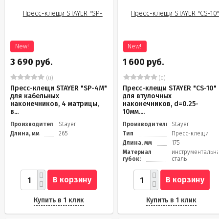
New!
New!
3 690 руб.
1 600 руб.
(0)
(0)
Пресс-клещи STAYER "SP-4M"
Пресс-клещи STAYER "CS-10"
для кабельных
для втулочных
наконечников, 4 матрицы,
наконечников, d=0.25-
в...
10мм....
Производитель
Stayer
Производитель
Stayer
Длина, мм
265
Тип
Пресс-клещи
Длина, мм
175
Материал
инструментальн
губок:
сталь
В корзину
В корзину
Купить в 1 клик
Купить в 1 клик