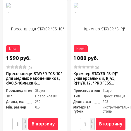
New!
New!
1 590 руб.
1 080 руб.
(0)
(0)
Пресс-клещи STAYER "CS-10"
Кримпер STAYER "S-RJ"
для медных наконечников,
универсальный, RJ45,
d=0.5-10мм.кв,&...
RJ11/RJ12, "PROFESS...
Производитель
Stayer
Производитель
Stayer
Тип
Пресс-клещи
Тип
Пресс-клещи
Длина, мм
230
Длина, мм
203
Min. размер
0.5
Материал
инструментальн
губок:
сталь
В корзину
В корзину