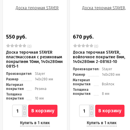
550 руб.
670 руб.
(0)
(0)
Доска терочная STAYER
Доска терочная STAYER,
пластмассовая с резиновым
войлочное покрытие 8мм,
покрытием 10мм, 140х280мм
140х280мм 2-08163-10
0815-1
Производитель
Stayer
Производитель
Stayer
Размер
140х280 мм
Размер
140х280 мм
Материал
покрытия
Войлок
Материал
покрытия
Резина
Толщина
покрытия
8 мм
Толщина
покрытия
10 мм
В корзину
В корзину
Купить в 1 клик
Купить в 1 клик