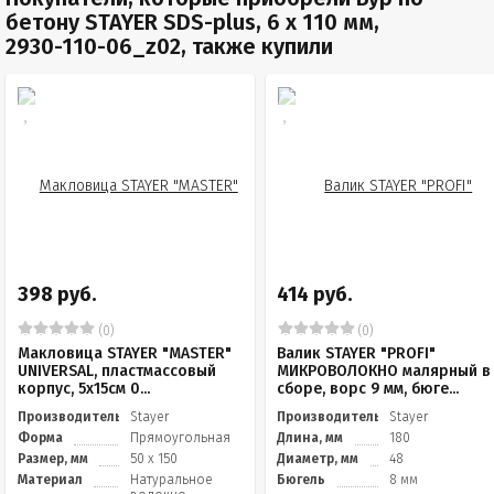
бетону STAYER SDS-plus, 6 x 110 мм,
2930-110-06_z02, также купили
398 руб.
414 руб.
(0)
(0)
Макловица STAYER "MASTER"
Валик STAYER "PROFI"
UNIVERSAL, пластмассовый
МИКРОВОЛОКНО малярный в
корпус, 5х15см 0...
сборе, ворс 9 мм, бюге...
Производитель
Stayer
Производитель
Stayer
Форма
Прямоугольная
Длина, мм
180
Размер, мм
50 х 150
Диаметр, мм
48
Материал
Натуральное
Бюгель
8 мм