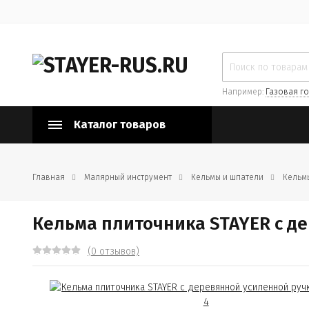
Например:
Газовая го
Каталог товаров
Главная
Малярный инструмент
Кельмы и шпатели
Кельм
Кельма плиточника STAYER с де
(0 отзывов)