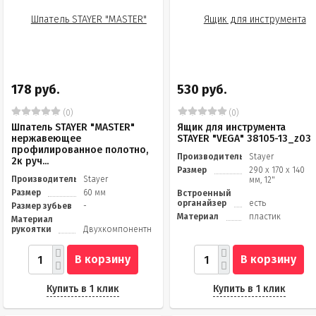
178 руб.
530 руб.
(0)
(0)
Шпатель STAYER "MASTER"
Ящик для инструмента
нержавеющее
STAYER "VEGA" 38105-13_z03
профилированное полотно,
Производитель
Stayer
2к руч...
Размер
290 x 170 x 140
Производитель
Stayer
мм, 12"
Размер
60 мм
Встроенный
органайзер
есть
Размер зубьев
-
Материал
пластик
Материал
рукоятки
Двухкомпонентная
В корзину
В корзину
Купить в 1 клик
Купить в 1 клик