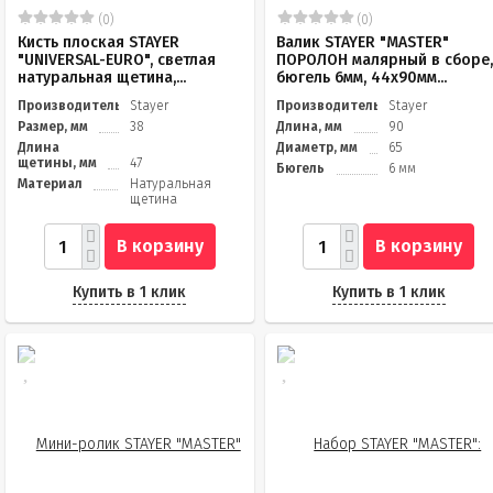
(0)
(0)
Кисть плоская STAYER
Валик STAYER "MASTER"
"UNIVERSAL-EURO", светлая
ПОРОЛОН малярный в сборе
натуральная щетина,...
бюгель 6мм, 44x90мм...
Производитель
Stayer
Производитель
Stayer
Размер, мм
38
Длина, мм
90
Длина
Диаметр, мм
65
щетины, мм
47
Бюгель
6 мм
Материал
Натуральная
щетина
В корзину
В корзину
Купить в 1 клик
Купить в 1 клик