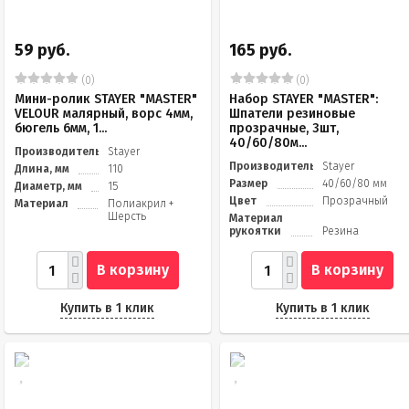
59 руб.
165 руб.
(0)
(0)
Мини-ролик STAYER "MASTER"
Набор STAYER "MASTER":
VELOUR малярный, ворс 4мм,
Шпатели резиновые
бюгель 6мм, 1...
прозрачные, 3шт,
40/60/80м...
Производитель
Stayer
Производитель
Stayer
Длина, мм
110
Размер
40/60/80 мм
Диаметр, мм
15
Цвет
Прозрачный
Материал
Полиакрил +
Шерсть
Материал
рукоятки
Резина
В корзину
В корзину
Купить в 1 клик
Купить в 1 клик