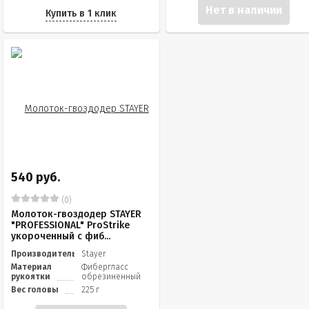
Нет в наличии
Купить в 1 клик
540 руб.
(0)
Молоток-гвоздодер STAYER
"PROFESSIONAL" ProStrike
укороченный с фиб...
Производитель
Stayer
Материал
Фибергласс
рукоятки
обрезиненный
Вес головы
225 г