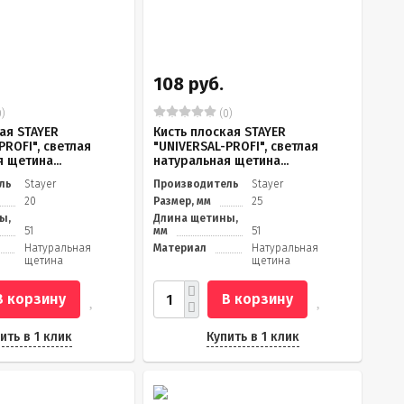
108 руб.
)
(0)
ая STAYER
Кисть плоская STAYER
PROFI", светлая
"UNIVERSAL-PROFI", светлая
 щетина...
натуральная щетина...
ль
Stayer
Производитель
Stayer
20
Размер, мм
25
ы,
Длина щетины,
51
мм
51
Натуральная
Материал
Натуральная
щетина
щетина
В корзину
В корзину
ить в 1 клик
Купить в 1 клик