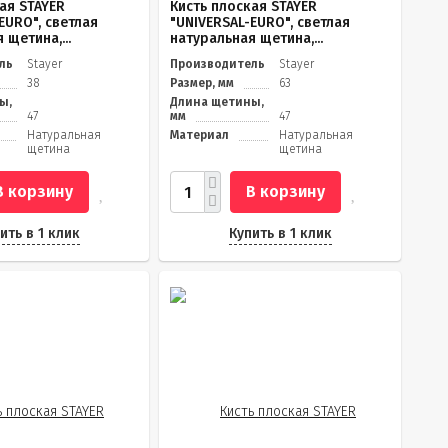
ая STAYER
Кисть плоская STAYER
EURO", светлая
"UNIVERSAL-EURO", светлая
 щетина,...
натуральная щетина,...
ль
Stayer
Производитель
Stayer
38
Размер, мм
63
ы,
Длина щетины,
47
мм
47
Натуральная
Материал
Натуральная
щетина
щетина
В корзину
В корзину
ить в 1 клик
Купить в 1 клик