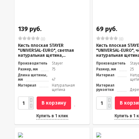
139 руб.
69 руб.
(0)
(0)
Кисть плоская STAYER
Кисть плоская STAY
"UNIVERSAL-EURO", светлая
"UNIVERSAL-EURO", 
натуральная щетина,...
натуральная щетина, 
Производитель
Stayer
Производитель
Stay
Размер, мм
75
Размер, мм
25
Длина щетины,
Материал
Нату
мм
47
щети
Материал
Натуральная
Материал
щетина
рукоятки
Дер
В корзину
В корзи
Купить в 1 клик
Купить в 1 