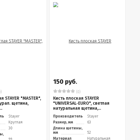
150 руб.
)
(0)
ая STAYER "MASTER",
Кисть плоская STAYER
урал. щетина,
"UNIVERSAL-EURO", светлая
..
натуральная щетина,...
ль
Stayer
Производитель
Stayer
Круглая
Размер, мм
63
30
Длина щетины,
мм
52
ы,
44
Материал
Натуральная