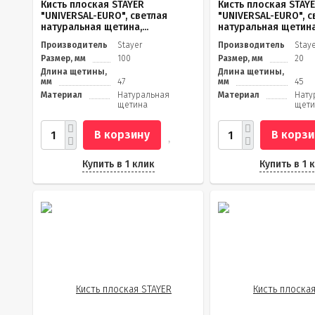
Кисть плоская STAYER
Кисть плоская STAY
"UNIVERSAL-EURO", светлая
"UNIVERSAL-EURO", с
натуральная щетина,...
натуральная щетина,
Производитель
Stayer
Производитель
Stay
Размер, мм
100
Размер, мм
20
Длина щетины,
Длина щетины,
мм
47
мм
45
Материал
Натуральная
Материал
Нату
щетина
щети
В корзину
В корзи
Купить в 1 клик
Купить в 1 