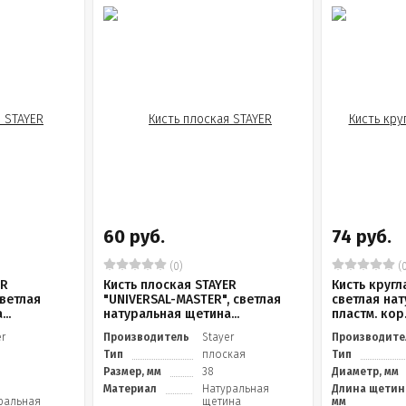
60 руб.
74 руб.
(0)
(0
ER
Кисть плоская STAYER
Кисть кругл
светлая
"UNIVERSAL-MASTER", светлая
светлая нат
..
натуральная щетина...
пластм. кор.
er
Производитель
Stayer
Производите
Тип
плоская
Тип
Размер, мм
38
Диаметр, мм
Материал
Натуральная
Длина щетин
ральная
щетина
мм