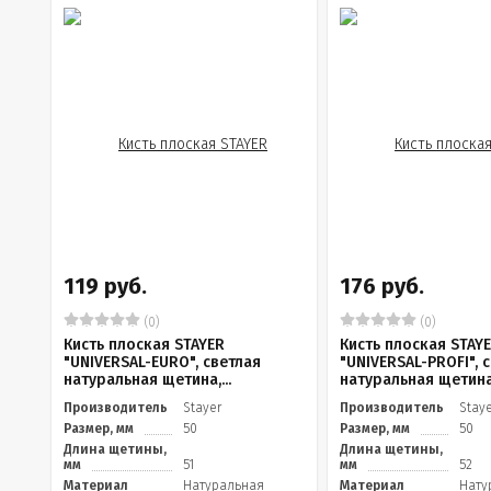
119 руб.
176 руб.
(0)
(0)
Кисть плоская STAYER
Кисть плоская STAY
"UNIVERSAL-EURO", светлая
"UNIVERSAL-PROFI", 
натуральная щетина,...
натуральная щетина.
Производитель
Stayer
Производитель
Stay
Размер, мм
50
Размер, мм
50
Длина щетины,
Длина щетины,
мм
51
мм
52
Материал
Натуральная
Материал
Нату