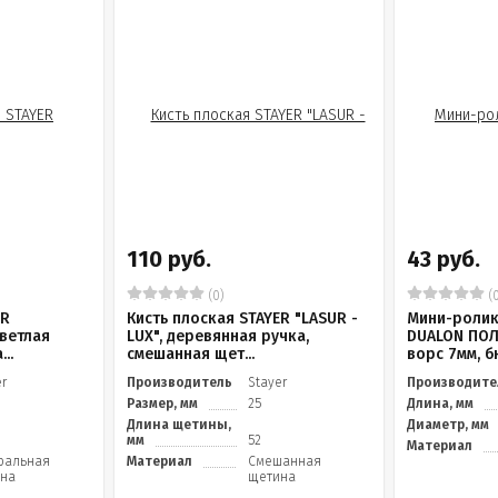
110 руб.
43 руб.
(0)
(0
ER
Кисть плоская STAYER "LASUR -
Мини-ролик
светлая
LUX", деревянная ручка,
DUALON ПОЛ
..
смешанная щет...
ворс 7мм, бю
er
Производитель
Stayer
Производите
Размер, мм
25
Длина, мм
Длина щетины,
Диаметр, мм
мм
52
Материал
ральная
Материал
Смешанная
на
щетина