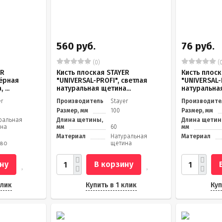
560 руб.
76 руб.
(0)
(0
ER
Кисть плоская STAYER
Кисть плоск
чёрная
"UNIVERSAL-PROFI", светлая
"UNIVERSAL-
...
натуральная щетина...
натуральная
er
Производитель
Stayer
Производите
Размер, мм
100
Размер, мм
ральная
Длина щетины,
Длина щетин
на
мм
60
мм
Материал
Натуральная
Материал
ево
щетина
ну
В корзину
клик
Купить в 1 клик
Куп