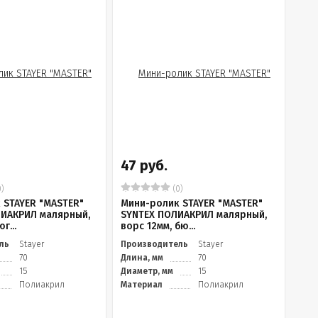
47 руб.
)
(0)
 STAYER "MASTER"
Мини-ролик STAYER "MASTER"
ИАКРИЛ малярный,
SYNTEX ПОЛИАКРИЛ малярный,
г...
ворс 12мм, бю...
ль
Stayer
Производитель
Stayer
70
Длина, мм
70
15
Диаметр, мм
15
Полиакрил
Материал
Полиакрил