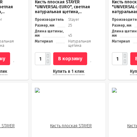
ER
Кисть плоская STAYER
Кисть плоск
ветлая
"UNIVERSAL-EURO", светлая
"UNIVERSAL-
...
натуральная щетина,...
натуральная
er
Производитель
Stayer
Производите
Размер, мм
25
Размер, мм
Длина щетины,
Длина щетин
мм
45
мм
ральная
Материал
Натуральная
Материал
на
щетина
ну
В корзину
клик
Купить в 1 клик
Куп