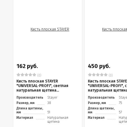
162 руб.
450 руб.
(0)
(0)
Кисть плоская STAYER
Кисть плоская STAY
"UNIVERSAL-PROFI", светлая
"UNIVERSAL-PROFI", 
натуральная щетина...
натуральная щетина.
Производитель
Stayer
Производитель
Stay
Размер, мм
38
Размер, мм
75
Длина щетины,
Длина щетины,
мм
51
мм
57
Материал
Натуральная
Материал
Нату
щетина
щети