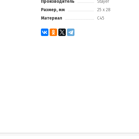
Производитель
Stayer
Размер, мм
25 х 28
Материал
С45