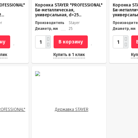
OFESSIONAL"
Коронка STAYER "PROFESSIONAL"
Коронка ST
Би-металлическая,
Би-металли
..
универсальная, d=25...
универсальн
er
Производитель
Stayer
Производите
Диаметр, мм
25
Диаметр, мм
ну
В корзину
клик
Купить в 1 клик
Куп