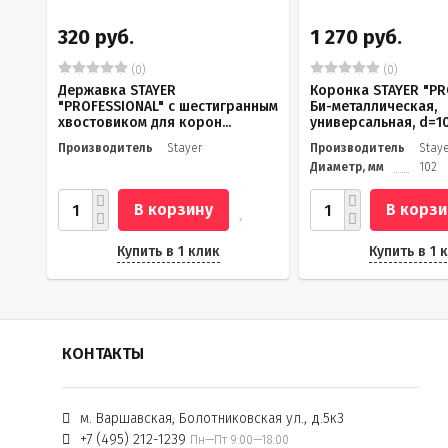
320 руб.
1 270 руб.
(0)
(0)
Державка STAYER
Коронка STAYER "PR
"PROFESSIONAL" с шестигранным
Би-металлическая,
хвостовиком для корон...
универсальная, d=10.
Производитель
Stayer
Производитель
Stay
Диаметр, мм
102
В корзину
В корзи
Купить в 1 клик
Купить в 1 
КОНТАКТЫ
м. Варшавская, Болотниковская ул., д.5к3
+7 (495) 212-1239
Пн—Пт 9:00—18:00