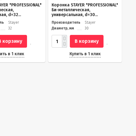
AYER "PROFESSIONAL"
Коронка STAYER "PROFESSIONAL"
ческая,
Би-металлическая,
ая, d=32...
универсальная, d=30...
ль
Stayer
Производитель
Stayer
32
Диаметр, мм
30
В корзину
В корзину
ить в 1 клик
Купить в 1 клик