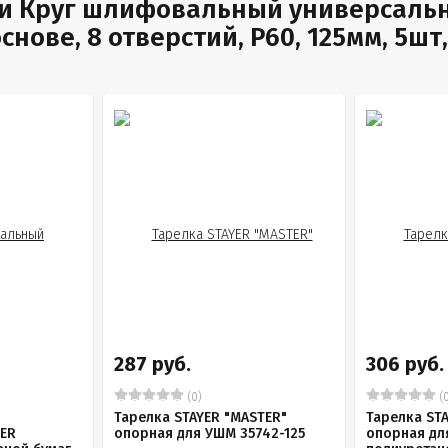
и Круг шлифовальный универсальн
нове, 8 отверстий, Р60, 125мм, 5шт,
287 руб.
306 руб.
(0)
(0
й
Тарелка STAYER "MASTER"
Тарелка ST
YER
опорная для УШМ 35742-125
опорная дл