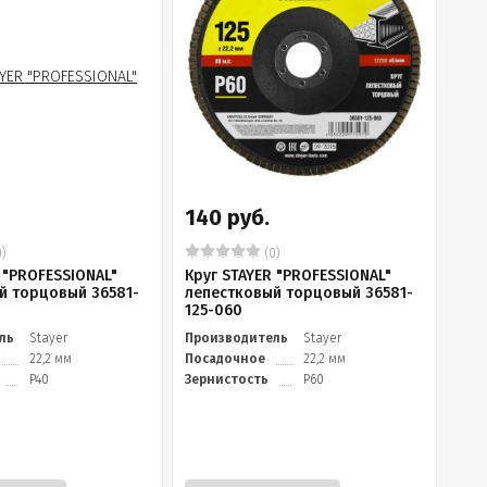
140 руб.
)
(0)
 "PROFESSIONAL"
Круг STAYER "PROFESSIONAL"
й торцовый 36581-
лепестковый торцовый 36581-
125-060
ль
Stayer
Производитель
Stayer
22,2 мм
Посадочное
22,2 мм
P40
Зернистость
P60