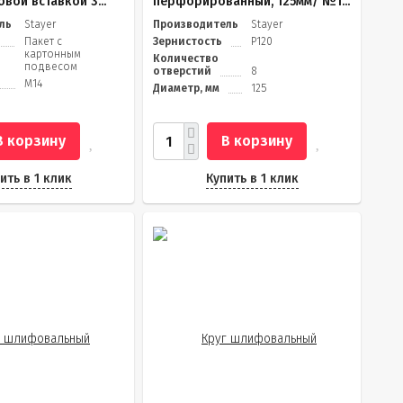
вой вставкой 3...
перфорированный, 125мм/ №1...
ль
Stayer
Производитель
Stayer
Пакет с
Зернистость
Р120
картонным
Количество
подвесом
отверстий
8
M14
Диаметр, мм
125
В корзину
В корзину
ить в 1 клик
Купить в 1 клик