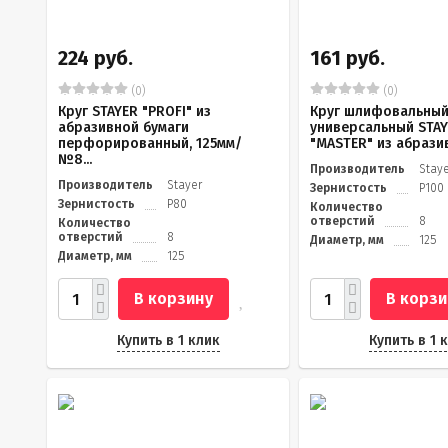
224 руб.
161 руб.
(0)
(0)
Круг STAYER "PROFI" из
Круг шлифовальны
абразивной бумаги
универсальный STA
перфорированный, 125мм/
"MASTER" из абразив
№8...
Производитель
Stay
Производитель
Stayer
Зернистость
Р100
Зернистость
Р80
Количество
отверстий
8
Количество
отверстий
8
Диаметр, мм
125
Диаметр, мм
125
В корзину
В корзи
Купить в 1 клик
Купить в 1 