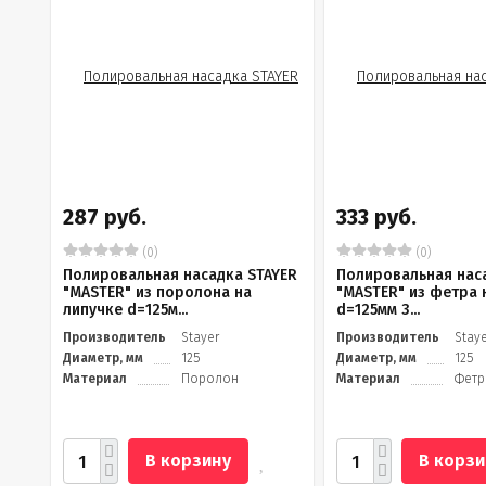
287 руб.
333 руб.
(0)
(0)
Полировальная насадка STAYER
Полировальная нас
"MASTER" из поролона на
"MASTER" из фетра 
липучке d=125м...
d=125мм 3...
Производитель
Stayer
Производитель
Stay
Диаметр, мм
125
Диаметр, мм
125
Материал
Поролон
Материал
Фетр
В корзину
В корзи