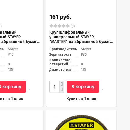
161 руб.
)
(0)
вальный
Круг шлифовальный
ный STAYER
универсальный STAYER
 абразивной бумаг...
"MASTER" из абразивной бумаг...
ль
Stayer
Производитель
Stayer
Р40
Зернистость
Р80
Количество
8
отверстий
8
125
Диаметр, мм
125
В корзину
В корзину
ить в 1 клик
Купить в 1 клик