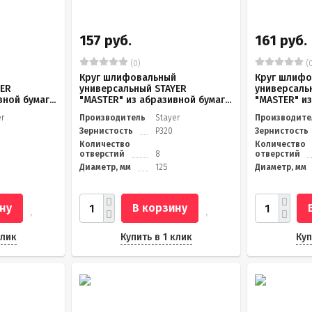
157 руб.
161 руб.
(0)
(0
й
Круг шлифовальный
Круг шлифо
YER
универсальный STAYER
универсаль
ной бумаг...
"MASTER" из абразивной бумаг...
"MASTER" из
er
Производитель
Stayer
Производите
Зернистость
Р320
Зернистость
Количество
Количество
отверстий
8
отверстий
Диаметр, мм
125
Диаметр, мм
ну
В корзину
клик
Купить в 1 клик
Куп