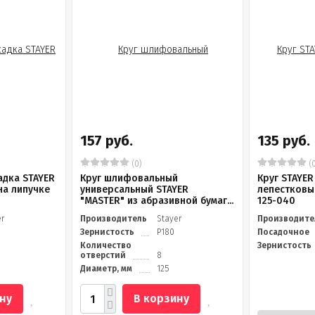
157 руб.
135 руб.
(0)
(0
адка STAYER
Круг шлифовальный
Круг STAYER
на липучке
универсальный STAYER
лепестковы
"MASTER" из абразивной бумаг...
125-040
er
Производитель
Stayer
Производите
Зернистость
Р180
Посадочное
Количество
Зернистость
отверстий
8
Диаметр, мм
125
ну
В корзину