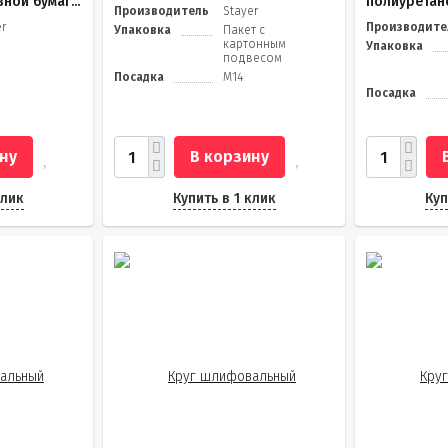
ной бумаг...
полиуретано
Производитель
Stayer
er
Производите
Упаковка
Пакет с
картонным
Упаковка
подвесом
Посадка
M14
Посадка
ну
В корзину
клик
Купить в 1 клик
Куп