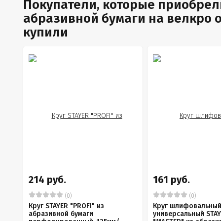
Покупатели, которые приобрел
абразивной бумаги на велкро ос
купили
214 руб.
161 руб.
(0)
(0)
Круг STAYER "PROFI" из
Круг шлифовальны
абразивной бумаги
универсальный STA