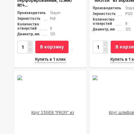
перфорированный, 125мм/
"MASTER" из абразив
№4...
Производитель
Stay
Производитель
Stayer
Зернистость
Р120
Зернистость
Р40
Количество
отверстий
8
Количество
отверстий
8
Диаметр, мм
125
Диаметр, мм
125
В корзину
В корзи
Купить в 1 клик
Купить в 1 