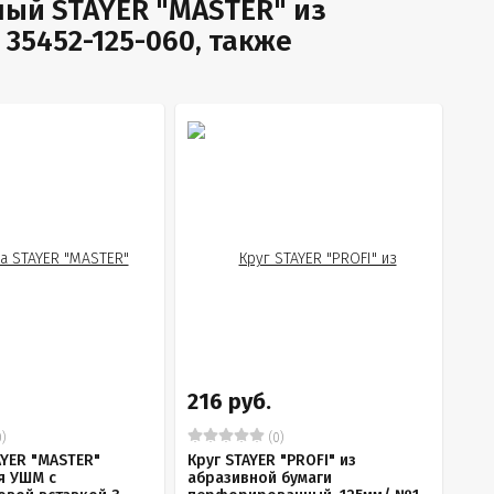
ый STAYER "MASTER" из
 35452-125-060, также
216 руб.
)
(0)
AYER "MASTER"
Круг STAYER "PROFI" из
я УШМ с
абразивной бумаги