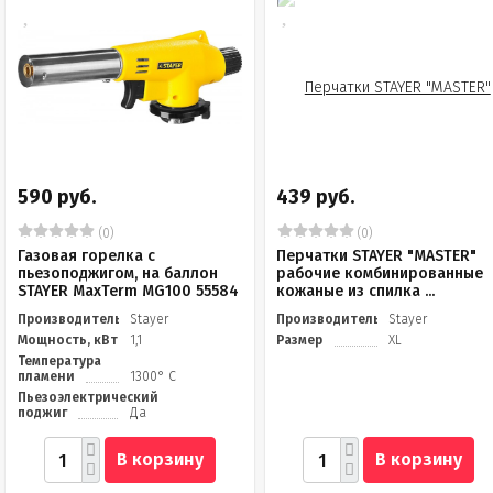
590 руб.
439 руб.
(0)
(0)
Газовая горелка с
Перчатки STAYER "MASTER"
пьезоподжигом, на баллон
рабочие комбинированные
STAYER MaxTerm MG100 55584
кожаные из спилка ...
Производитель
Stayer
Производитель
Stayer
Мощность, кВт
1,1
Размер
XL
Температура
пламени
1300° C
Пьезоэлектрический
поджиг
Да
В корзину
В корзину