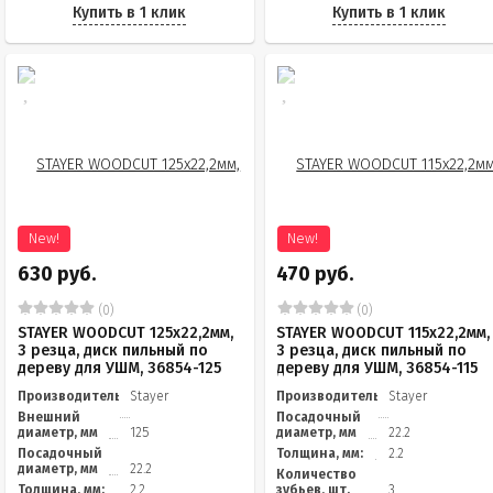
Купить в 1 клик
Купить в 1 клик
New!
New!
630 руб.
470 руб.
(0)
(0)
STAYER WOODCUT 125х22,2мм,
STAYER WOODCUT 115х22,2мм,
3 резца, диск пильный по
3 резца, диск пильный по
дереву для УШМ, 36854-125
дереву для УШМ, 36854-115
Производитель
Stayer
Производитель
Stayer
Внешний
Посадочный
диаметр, мм
125
диаметр, мм
22.2
Посадочный
Толщина, мм:
2.2
диаметр, мм
22.2
Количество
Толщина, мм:
2.2
зубьев, шт.
3