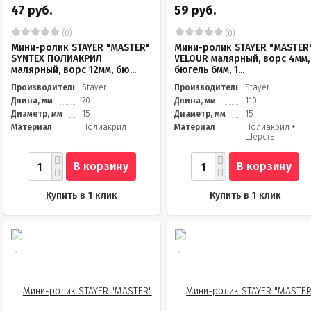
47 руб.
59 руб.
(0)
(0)
Мини-ролик STAYER "MASTER"
Мини-ролик STAYER "MASTER
SYNTEX ПОЛИАКРИЛ
VELOUR малярный, ворс 4мм,
малярный, ворс 12мм, бю...
бюгель 6мм, 1...
Производитель
Stayer
Производитель
Stayer
Длина, мм
70
Длина, мм
110
Диаметр, мм
15
Диаметр, мм
15
Материал
Полиакрил
Материал
Полиакрил +
Шерсть
В корзину
В корзину
Купить в 1 клик
Купить в 1 клик