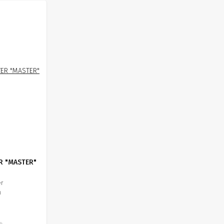
R "MASTER"
er
м