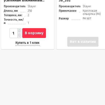
усиленным алюминиевы...
38_z02
Производитель
Stayer
Производитель
Stayer
Длина, мм
250
Примечание
Крестовая
отвертка (PH)
Толщина, мм:
2
Размер
PH №1
Точность, мм/
м
1
В корзину
Нет в наличии
Купить в 1 клик