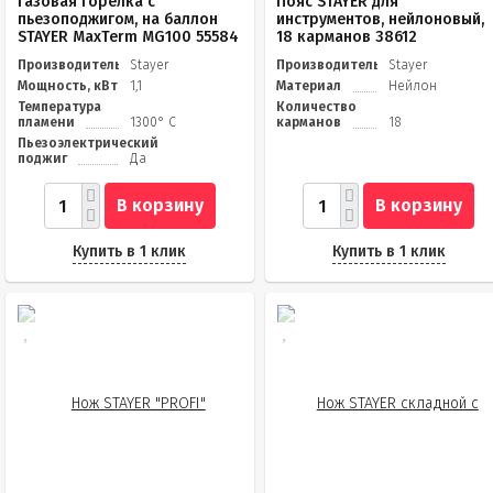
Газовая горелка с
Пояс STAYER для
пьезоподжигом, на баллон
инструментов, нейлоновый,
STAYER MaxTerm MG100 55584
18 карманов 38612
Производитель
Stayer
Производитель
Stayer
Мощность, кВт
1,1
Материал
Нейлон
Температура
Количество
пламени
1300° C
карманов
18
Пьезоэлектрический
поджиг
Да
В корзину
В корзину
Купить в 1 клик
Купить в 1 клик