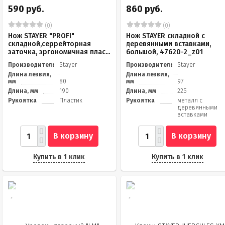
590 руб.
860 руб.
(0)
(0)
Нож STAYER "PROFI"
Нож STAYER складной с
складной,серрейторная
деревянными вставками,
заточка, эргономичная плас...
большой, 47620-2_z01
Производитель
Stayer
Производитель
Stayer
Длина лезвия,
Длина лезвия,
мм
80
мм
97
Длина, мм
190
Длина, мм
225
Рукоятка
Пластик
Рукоятка
металл с
деревянными
вставками
В корзину
В корзину
Купить в 1 клик
Купить в 1 клик