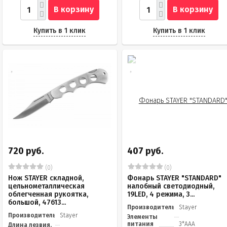
В корзину
В корзину
Купить в 1 клик
Купить в 1 клик
720 руб.
407 руб.
(0)
(0)
Нож STAYER складной,
Фонарь STAYER "STANDARD"
цельнометаллическая
налобный светодиодный,
облегченная рукоятка,
19LED, 4 режима, 3...
большой, 47613...
Производитель
Stayer
Производитель
Stayer
Элементы
питания
3*ААА
Длина лезвия,