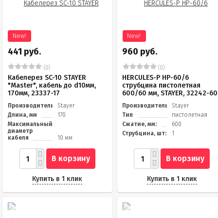
New!
New!
441 руб.
960 руб.
(0)
(0)
Кабелерез SC-10 STAYER
HERCULES-P HP-60/6
"Master", кабель до d10мм,
струбцина пистолетная
170мм, 23337-17
600/60 мм, STAYER, 32242-60
Производитель
Stayer
Производитель
Stayer
Длина, мм
170
Тип
пистолетная
Максимальный
Сжатие, мм:
600
диаметр
Струбцина, шт:
1
кабеля
10 мм
В корзину
В корзину
Купить в 1 клик
Купить в 1 клик