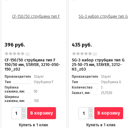
396 руб.
435 руб.
(0)
(0)
CF-150/50 струбцина тип F
SG-3 набор струбцин тип G
150/50 мм, STAYER, 3210-050-
25-50-75 мм, STAYER, 3212-
150_z02
H3_z03
Производитель
Stayer
Производитель
Stayer
Тип
Струбцина F
Тип
Струбцина G
Глубина
Количество
3
зажима, мм:
50
Захват, мм:
25,75,50
Ширина
зажима, мм:
150
В корзину
В корзину
Купить в 1 клик
Купить в 1 клик