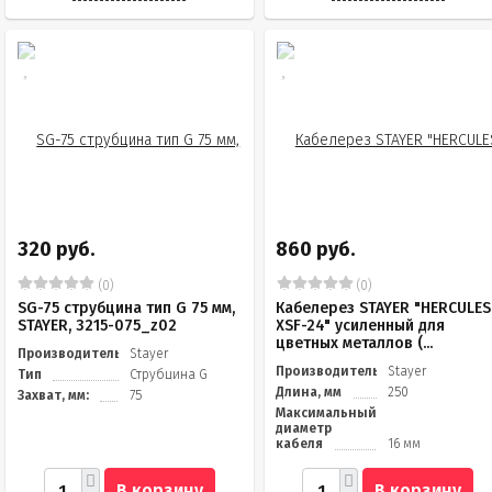
320 руб.
860 руб.
(0)
(0)
SG-75 струбцина тип G 75 мм,
Кабелерез STAYER "HERCULES
STAYER, 3215-075_z02
XSF-24" усиленный для
цветных металлов (...
Производитель
Stayer
Производитель
Stayer
Тип
Струбцина G
Длина, мм
250
Захват, мм:
75
Максимальный
диаметр
кабеля
16 мм
В корзину
В корзину