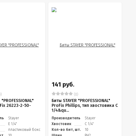
141 руб.
)
(0)
 "PROFESSIONAL"
Биты STAYER "PROFESSIONAL"
Fix 26223-2-50-
ProFix Phillips, тип хвостовика C
1/4&qu...
ль
Stayer
Производитель
Stayer
E 1/4"
Хвостовик
C 1/4"
пластиковый бокс
Кол-во бит, шт.
10
шт.
10
Шлиц
PH2