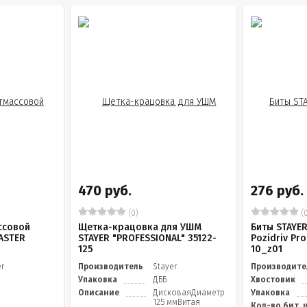
470 руб.
276 руб.
(0)
(0
ссовой
Щетка-крацовка для УШМ
Биты STAYER
ASTER
STAYER "PROFESSIONAL" 35122-
Pozidriv Pro
125
10_z01
er
Производитель
Stayer
Производите
Упаковка
ДББ
Хвостовик
Описание
ДисковаяДиаметр
Упаковка
125 ммВитая
Кол-во бит, 