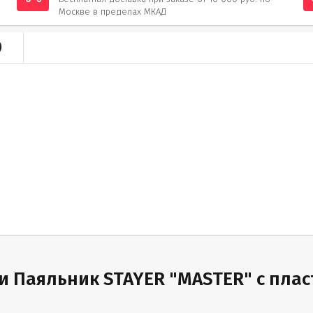
Москве в пределах МКАД
)
и Паяльник STAYER "MASTER" с плас