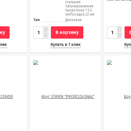
стальная
латунированная
проволока ? 0.3
ммПосадка 22 мм
Тип
Дисковая
ну
В корзину
клик
Купить в 1 клик
Куп