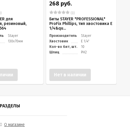
268 руб.
)
(0)
ER для
Биты STAYER "PROFESSIONAL"
, резиновый,
ProFix Phillips, тип хвостовика E
564
1/4&qu...
ль
Stayer
Производитель
Stayer
130х70мм
Хвостовик
E 1/4"
Кол-во бит, шт.
10
Шлиц
PH2
аличии
Нет в наличии
РАЗДЕЛЫ
О магазине