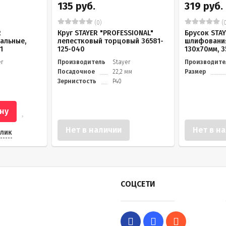
135 руб.
319 руб.
(0)
(0
R
Круг STAYER "PROFESSIONAL"
Брусок STAY
альные,
лепестковый торцовый 36581-
шлифования
1
125-040
130х70мм, 3
er
Производитель
Stayer
Производите
Посадочное
22,2 мм
Размер
Зернистость
P40
ну
Нет в наличии
Нет в н
клик
СОЦСЕТИ