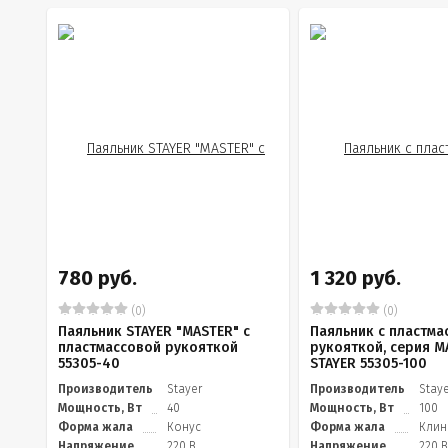
780 руб.
1 320 руб.
(0)
(0)
Паяльник STAYER "MASTER" с
Паяльник с пластма
пластмассовой рукояткой
рукояткой, серия M
55305-40
STAYER 55305-100
Производитель
Stayer
Производитель
Stay
Мощность, Вт
40
Мощность, Вт
100
Форма жала
Конус
Форма жала
Клин
Напряжение
220 В
Напряжение
220 В