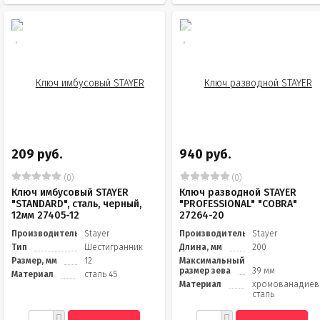
209 руб.
940 руб.
(0)
(0)
Ключ имбусовый STAYER
Ключ разводной STAYER
"STANDARD", сталь, черный,
"PROFESSIONAL" "COBRA"
12мм 27405-12
27264-20
Производитель
Stayer
Производитель
Stayer
Тип
Шестигранник
Длина, мм
200
Размер, мм
12
Максимальный
размер зева
39 мм
Материал
сталь 45
Материал
хромованадиев
сталь