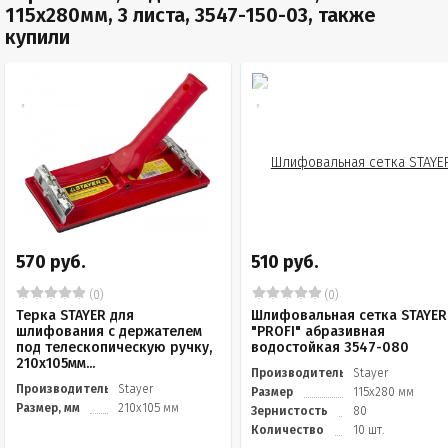
115х280мм, 3 листа, 3547-150-03, также
купили
570 руб.
510 руб.
(0)
(0)
Терка STAYER для
Шлифовальная сетка STAYER
шлифования с держателем
"PROFI" абразивная
под телескопическую ручку,
водостойкая 3547-080
210x105мм...
Производитель
Stayer
Производитель
Stayer
Размер
115х280 мм
Размер, мм
210x105 мм
Зернистость
80
Количество
10 шт.