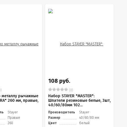
108 руб.
)
(0)
 металлу рычажные
Набор STAYER "MASTER":
RA" 260 мм, правые,
Шпатели резиновые белые, 3шт,
40/60/80мм 102...
ль
Stayer
Производитель
Stayer
Правые
Размер
40/60/80 мм
260
Цвет
белый