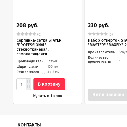
208 руб.
330 руб.
(0)
(0)
Серпянка-сетка STAYER
Набор отверток ST
"PROFESSIONAL"
"MASTER" "MAXFIX" 
стеклотканевая,
Производитель
Stay
самоклеящаяся ...
Количество
Производитель
Stayer
предметов, шт
4
Ширина, мм-
100 мм
Размер ячеек
3 х 3 мм
В корзину
Нет в наличии
Купить в 1 клик
КОНТАКТЫ