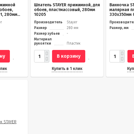
ижимной
Шпатель STAYER прижимной, для
Ванночка S
обоев,
обоев, пластмассовый, 280мм
малярная п
, 280мм...
10205
330х350мм 
er
Производитель
Stayer
Производите
Размер
280 мм
Размер, мм
Размер зубьев
-
Материал
рукоятки
Пластик
ну
В корзину
клик
Купить в 1 клик
Куп