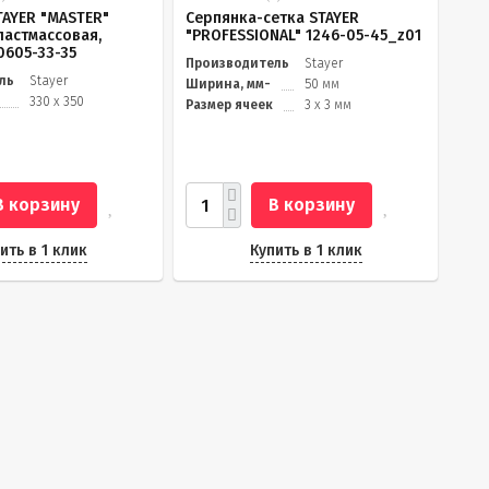
TAYER "MASTER"
Серпянка-сетка STAYER
ластмассовая,
"PROFESSIONAL" 1246-05-45_z01
0605-33-35
Производитель
Stayer
ль
Stayer
Ширина, мм-
50 мм
330 х 350
Размер ячеек
3 х 3 мм
В корзину
В корзину
ить в 1 клик
Купить в 1 клик