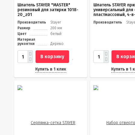
Шпатель STAYER "MASTER"
Шпатель STAYER пр
резиновый для затирки 1018-
универсальный для 
20_z01
пластмассовый, 4-в-1
Производитель
Stayer
Производитель
Stay
Размер
200 мм
Цвет
белый
Материал
рукоятки
Дерево
В корзину
В корзи
Купить в 1 клик
Купить в 1 