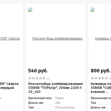
540 руб.
800 руб.
(0)
(0
ER" Свёрла
Плоскогубцы комбинированные
Ножницы по
орежущая
STAYER "TOPGrip", 200мм 2205-1-
STAYER "COB
20_z02
кованая ...
er
Производитель
Stayer
Производите
Длина, мм
200
Тип
Тип
Плоскогубцы
Длина, мм