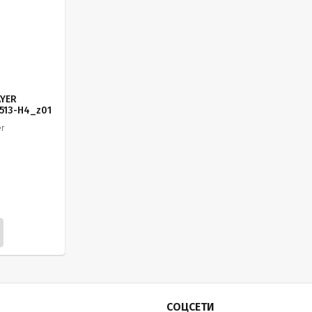
AYER
2513-H4_z01
er
СОЦСЕТИ