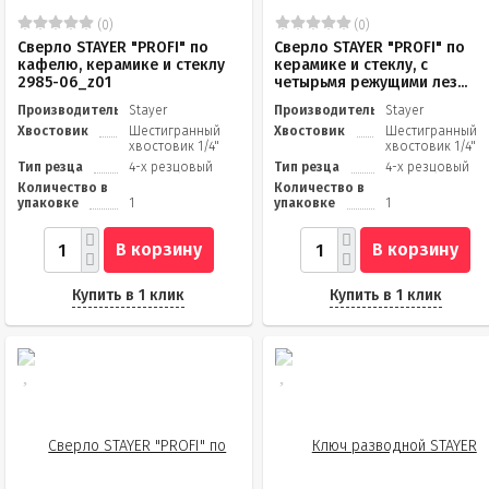
(0)
(0)
Сверло STAYER "PROFI" по
Сверло STAYER "PROFI" по
кафелю, керамике и стеклу
керамике и стеклу, с
2985-06_z01
четырьмя режущими лез...
Производитель
Stayer
Производитель
Stayer
Хвостовик
Шестигранный
Хвостовик
Шестигранный
хвостовик 1/4"
хвостовик 1/4"
Тип резца
4-х резцовый
Тип резца
4-х резцовый
Количество в
Количество в
упаковке
1
упаковке
1
В корзину
В корзину
Купить в 1 клик
Купить в 1 клик