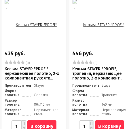
435 руб.
446 руб.
(0)
(0)
Кельма STAYER "PROFI"
Кельма STAYER "PROFI",
нержавеющее полотно, 2-х
трапеция, нержавеющее
компонентная рукоятк...
полотно, 2-х компонент...
Производитель
Stayer
Производитель
Stayer
Форма
Форма
полотна
Лопатка
полотна
Трапеция
Размер
Размер
полотна
80x110 мм
полотна
140 мм
Материал
Нержавеющая
Материал
Нержавеющая
полотна
сталь
полотна
сталь
В корзину
В корзину