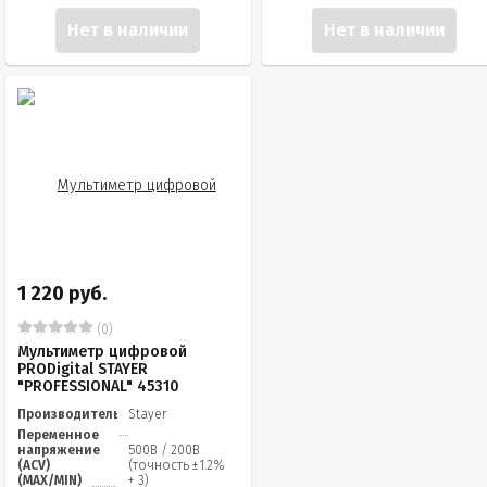
Нет в наличии
Нет в наличии
1 220 руб.
(0)
Мультиметр цифровой
PRODigital STAYER
"PROFESSIONAL" 45310
Производитель
Stayer
Переменное
напряжение
500В / 200В
(ACV)
(точность ±1.2%
(MAX/MIN)
+ 3)