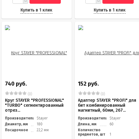
Купить в 1 клик
Купить в 1 клик
740 руб.
152 руб.
(0)
(0)
Круг STAYER "PROFESSIONAL"
Адаптер STAYER "PROFI" для
"TURBO" сегментированный
бит комбинированный
отрез...
магнитный, 60мм, 267...
Производитель
Stayer
Производитель
Stayer
Диаметр, мм
180
Длина, мм
60
Посадочное
22,2 мм
Количество
предметов, шт
1