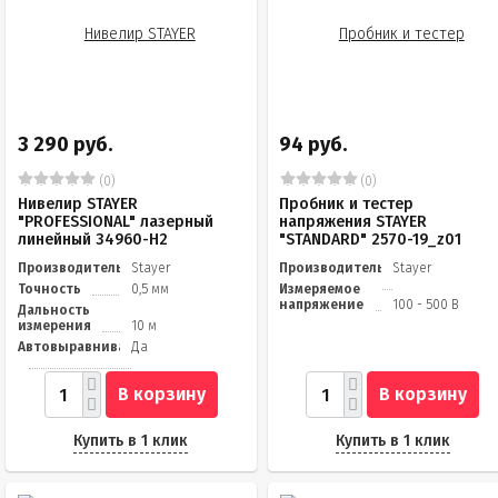
3 290 руб.
94 руб.
(0)
(0)
Нивелир STAYER
Пробник и тестер
"PROFESSIONAL" лазерный
напряжения STAYER
линейный 34960-H2
"STANDARD" 2570-19_z01
Производитель
Stayer
Производитель
Stayer
Точность
0,5 мм
Измеряемое
напряжение
100 - 500 В
Дальность
измерения
10 м
Автовыравнивание
Да
В корзину
В корзину
Купить в 1 клик
Купить в 1 клик