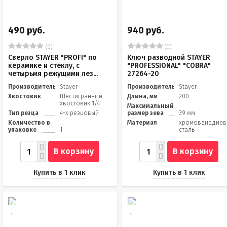
490 руб.
940 руб.
(0)
(0)
Сверло STAYER "PROFI" по
Ключ разводной STAYER
керамике и стеклу, с
"PROFESSIONAL" "COBRA"
четырьмя режущими лез...
27264-20
Производитель
Stayer
Производитель
Stayer
Хвостовик
Шестигранный
Длина, мм
200
хвостовик 1/4"
Максимальный
Тип резца
4-х резцовый
размер зева
39 мм
Количество в
Материал
хромованадиев
упаковке
1
сталь
В корзину
В корзину
Купить в 1 клик
Купить в 1 клик