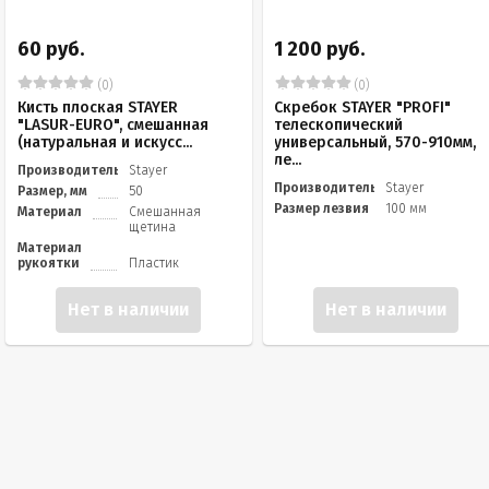
60 руб.
1 200 руб.
(0)
(0)
Кисть плоская STAYER
Скребок STAYER "PROFI"
"LASUR-EURO", смешанная
телескопический
(натуральная и искусс...
универсальный, 570-910мм,
ле...
Производитель
Stayer
Производитель
Stayer
Размер, мм
50
Размер лезвия
100 мм
Материал
Смешанная
щетина
Материал
рукоятки
Пластик
Нет в наличии
Нет в наличии