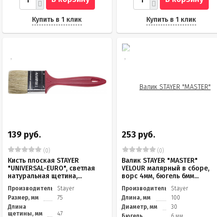
Купить в 1 клик
Купить в 1 клик
139 руб.
253 руб.
(0)
(0)
Кисть плоская STAYER
Валик STAYER "MASTER"
"UNIVERSAL-EURO", светлая
VELOUR малярный в сборе,
натуральная щетина,...
ворс 4мм, бюгель 6мм...
Производитель
Stayer
Производитель
Stayer
Размер, мм
75
Длина, мм
100
Длина
Диаметр, мм
30
щетины, мм
47
Бюгель
6 мм