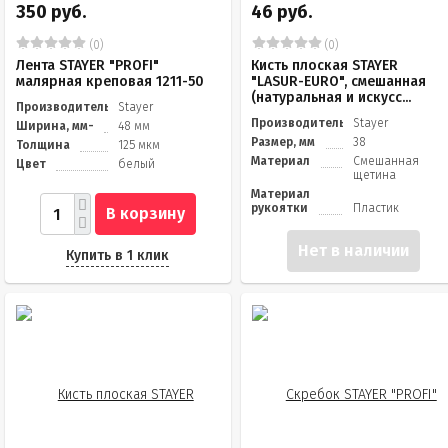
350 руб.
46 руб.
(0)
(0)
Лента STAYER "PROFI"
Кисть плоская STAYER
малярная креповая 1211-50
"LASUR-EURO", смешанная
(натуральная и искусс...
Производитель
Stayer
Производитель
Stayer
Ширина, мм-
48 мм
Размер, мм
38
Толщина
125 мкм
Материал
Смешанная
Цвет
белый
щетина
Материал
рукоятки
Пластик
В корзину
Нет в наличии
Купить в 1 клик