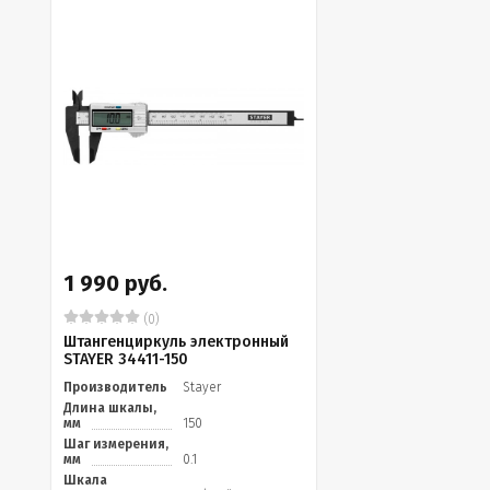
1 990 руб.
(0)
Штангенциркуль электронный
STAYER 34411-150
Производитель
Stayer
Длина шкалы,
мм
150
Шаг измерения,
мм
0.1
Шкала