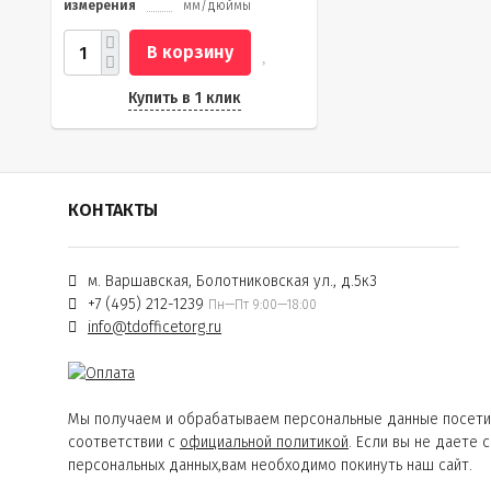
измерения
мм/дюймы
В корзину
Купить в 1 клик
КОНТАКТЫ
м. Варшавская, Болотниковская ул., д.5к3
+7 (495) 212-1239
Пн—Пт 9:00—18:00
info@tdofficetorg.ru
Мы получаем и обрабатываем персональные данные посети
соответствии с
официальной политикой
. Если вы не даете 
персональных данных,вам необходимо покинуть наш сайт.