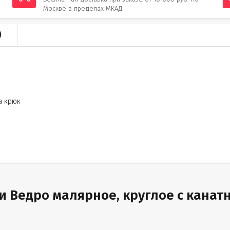
Москве в пределах МКАД
)
а крюк
 Ведро малярное, круглое с канат