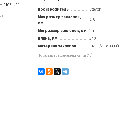
Производитель
Stayer
ия
Max размер заклепок,
4.8
мм
Min размер заклепок, мм
2.4
Длина, мм
240
Материал заклепок
сталь/алюминий
Показать все характеристики (10)