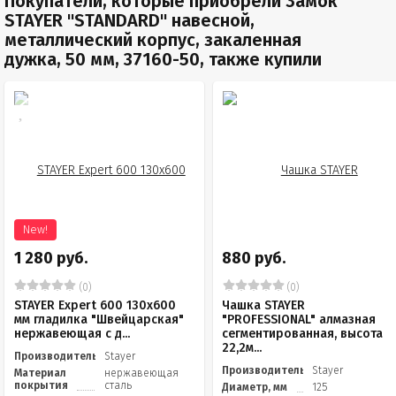
Покупатели, которые приобрели Замок
STAYER "STANDARD" навесной,
металлический корпус, закаленная
дужка, 50 мм, 37160-50, также купили
New!
1 280 руб.
880 руб.
(0)
(0)
STAYER Eхpert 600 130х600
Чашка STAYER
мм гладилка "Швейцарская"
"PROFESSIONAL" алмазная
нержавеющая с д...
сегментированная, высота
22,2м...
Производитель
Stayer
Производитель
Stayer
Материал
нержавеющая
покрытия
сталь
Диаметр, мм
125