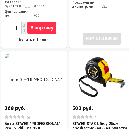
Материал
Посадочный
рукоятки
Дерево
диаметр, мм
22,2
Длина лезвия,
мм:
600
В корзину
Нет в наличии
Купить в 1 клик
268 руб.
500 руб.
(0)
(0)
Биты STAYER "PROFESSIONAL"
STAYER STABIL 5м / 25мм
ProFix Phillips, тип
профессиональная рулетка 