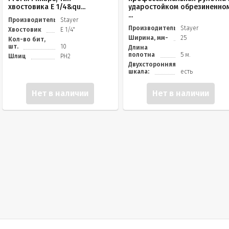
хвостовика E 1/4&qu...
ударостойком обрезиненно
...
Производитель
Stayer
Производитель
Stayer
Хвостовик
E 1/4"
Ширина, мм-
25
Кол-во бит,
шт.
10
Длина
полотна
5 м.
Шлиц
PH2
Двухсторонняя
шкала:
есть
Нет в наличии
Нет в наличии