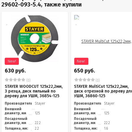
29602-093-5.4, также купили
New!
New!
630 руб.
650 руб.
(0)
(0)
STAYER WOODCUT 125х22,2мм,
STAYER MultiCut 125х22,2мм,
3 резца, диск пильный по
диск отрезной по дереву дл
дереву для УШМ, 36854-125
УШМ, 36860-125
Производитель
Stayer
Производитель
Stayer
Внешний
Внешний
диаметр, мм
125
диаметр, мм
125
Посадочный
Посадочный
диаметр, мм
22.2
диаметр, мм
22.2
Толщина, мм:
2.2
Толщина, мм:
1.6