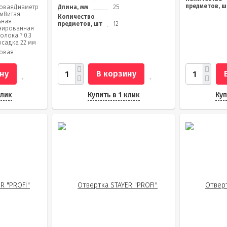
предметов, ш
оваяДиаметр
Длина, мм
25
ммВитая
Количество
ьная
предметов, шт
12
нированная
олока ? 0.3
садка 22 мм
овая
ну
В корзину
клик
Купить в 1 клик
Куп