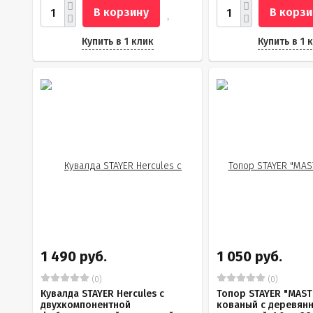
В корзину
В корзи
Купить в 1 клик
Купить в 1 
1 490 руб.
1 050 руб.
(0)
(0)
Кувалда STAYER Hercules с
Топор STAYER "MAST
двухкомпонентной
кованый с деревян