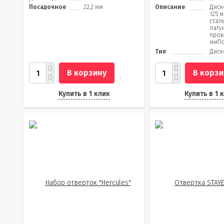
Посадочное
22,2 мм
Описание
Диск
125 
стал
лату
пров
ммПо
Тип
Диск
В корзину
В корзи
Купить в 1 клик
Купить в 1 