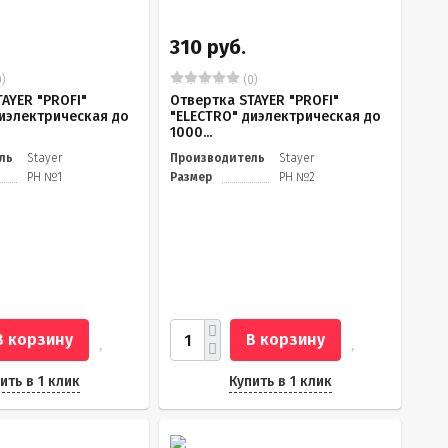
310 руб.
)
(0)
AYER "PROFI"
Отвертка STAYER "PROFI"
диэлектрическая до
"ELECTRO" диэлектрическая до
1000...
ль
Stayer
Производитель
Stayer
PH №1
Размер
PH №2
В корзину
В корзину
ить в 1 клик
Купить в 1 клик