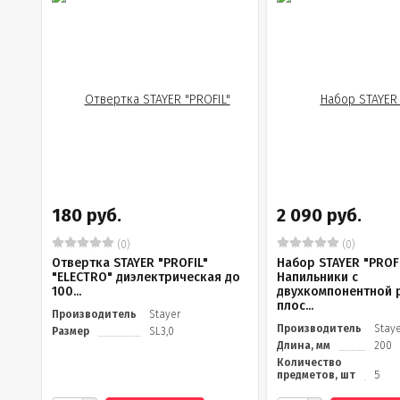
180 руб.
2 090 руб.
(0)
(0)
Отвертка STAYER "PROFIL"
Набор STAYER "PROFI
"ELECTRO" диэлектрическая до
Напильники с
100...
двухкомпонентной 
плос...
Производитель
Stayer
Производитель
Stay
Размер
SL3,0
Длина, мм
200
Количество
предметов, шт
5