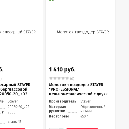
б.
1 410 руб.
)
(0)
есарный STAYER
Молоток-гвоздодер STAYER
иберглассовой
"PROFESSIONAL"
 20050-20_z02
цельнометаллический с двухк...
ль
Stayer
Производитель
Stayer
20050-20_z02
Материал
Обрезиненный
рукоятки
металл
 г
2000
Вес головы
450 г
сталь 45