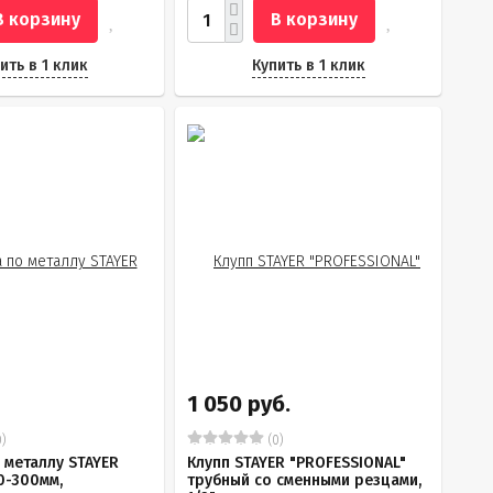
В корзину
В корзину
ить в 1 клик
Купить в 1 клик
1 050 руб.
)
(0)
 металлу STAYER
Клупп STAYER "PROFESSIONAL"
0-300мм,
трубный со сменными резцами,