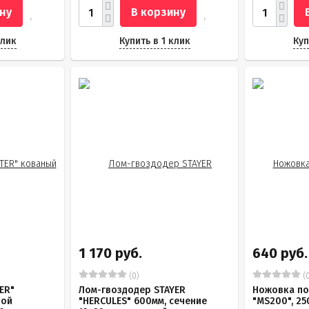
ну
В корзину
клик
Купить в 1 клик
Куп
1 170 руб.
640 руб.
(0)
(0
ER"
Лом-гвоздодер STAYER
Ножовка по
ной
"HERCULES" 600мм, сечение
"MS200", 25