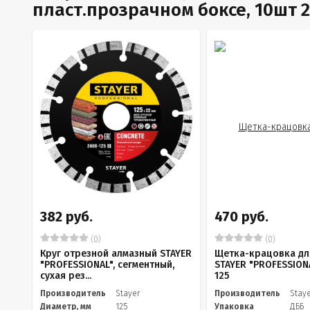
пласт.прозрачном боксе, 10шт 
382 руб.
470 руб.
(0)
(0)
Круг отрезной алмазный STAYER
Щетка-крацовка д
"PROFESSIONAL", сегментный,
STAYER "PROFESSIONA
сухая рез...
125
Производитель
Stayer
Производитель
Stay
Диаметр, мм
125
Упаковка
ДББ