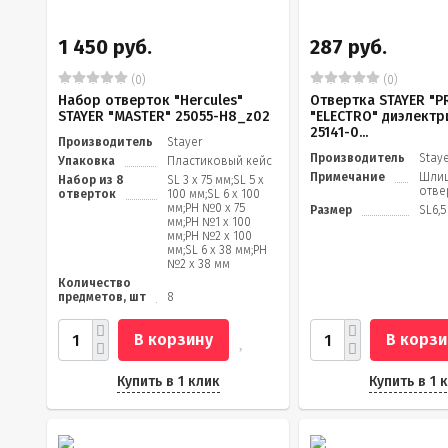
1 450 руб.
287 руб.
(0)
(0)
Набор отверток "Hercules"
Отвертка STAYER "P
STAYER "MASTER" 25055-H8_z02
"ELECTRO" диэлектр
25141-0...
Производитель
Stayer
Производитель
Stay
Упаковка
Пластиковый кейс
Примечание
Шли
Набор из 8
SL 3 х 75 мм;SL 5 х
отве
отверток
100 мм;SL 6 х 100
мм;PH №0 х 75
Размер
SL6,5
мм;PH №1 х 100
мм;PH №2 х 100
мм;SL 6 х 38 мм;PH
№2 х 38 мм
Количество
предметов, шт
8
В корзину
В корзи
Купить в 1 клик
Купить в 1 