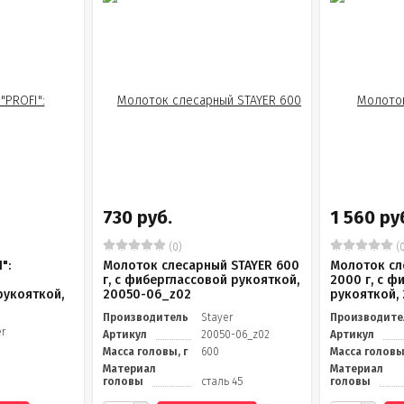
730 руб.
1 560 ру
(0)
(0
":
Молоток слесарный STAYER 600
Молоток сл
г, с фиберглассовой рукояткой,
2000 г, с ф
рукояткой,
20050-06_z02
рукояткой,
Производитель
Stayer
Производите
er
Артикул
20050-06_z02
Артикул
Масса головы, г
600
Масса головы,
Материал
Материал
головы
сталь 45
головы