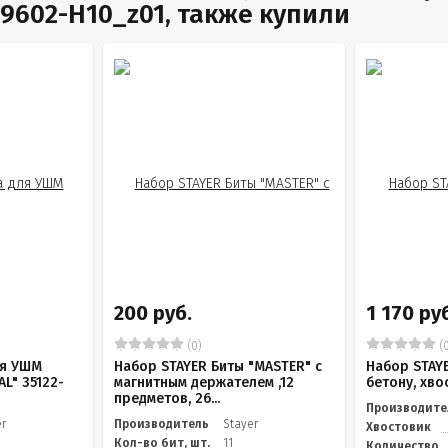
29602-H10_z01, также купили
200 руб.
1 170 ру
(0)
(0
ля УШМ
Набор STAYER Биты "MASTER" с
Набор STAYE
L" 35122-
магнитным держателем ,12
бетону, хвос
предметов, 26...
Производите
er
Производитель
Stayer
Хвостовик
Кол-во бит, шт.
11
Количество