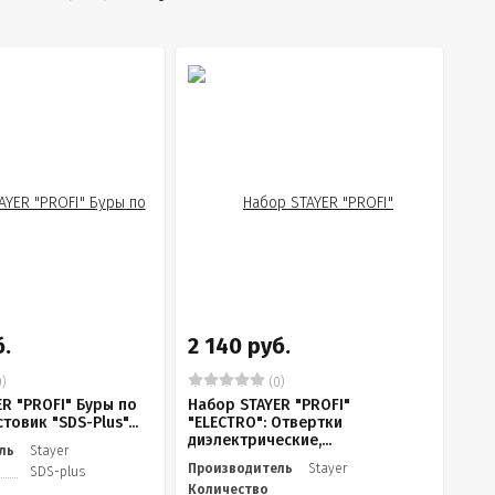
б.
2 140 руб.
)
(0)
R "PROFI" Буры по
Набор STAYER "PROFI"
товик "SDS-Plus"...
"ELECTRO": Отвертки
диэлектрические,...
ль
Stayer
Производитель
Stayer
SDS-plus
Количество