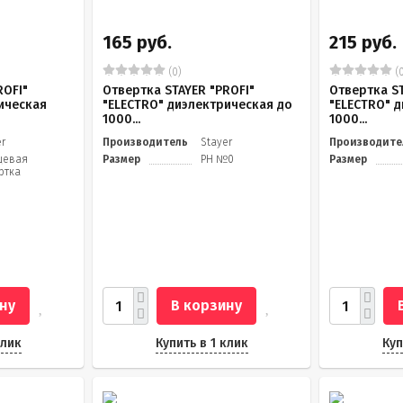
165 руб.
215 руб.
(0)
(0
ROFI"
Отвертка STAYER "PROFI"
Отвертка ST
ическая
"ELECTRO" диэлектрическая до
"ELECTRO" 
1000...
1000...
er
Производитель
Stayer
Производите
цевая
Размер
PH №0
Размер
ртка
ну
В корзину
клик
Купить в 1 клик
Куп