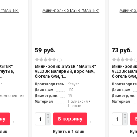
59 руб.
73 руб.
(0)
(0
ASTER"
Мини-ролик STAYER "MASTER"
Мини-ролик
гнутые,
VELOUR малярный, ворс 4мм,
VELOUR мал
.
бюгель 6мм, 1...
бюгель 6мм, 
er
Производитель
Stayer
Производите
Длина, мм
110
Длина, мм
компонентные
Диаметр, мм
15
Диаметр, мм
Материал
Полиакрил +
Материал
Шерсть
ну
В корзину
клик
Купить в 1 клик
Куп