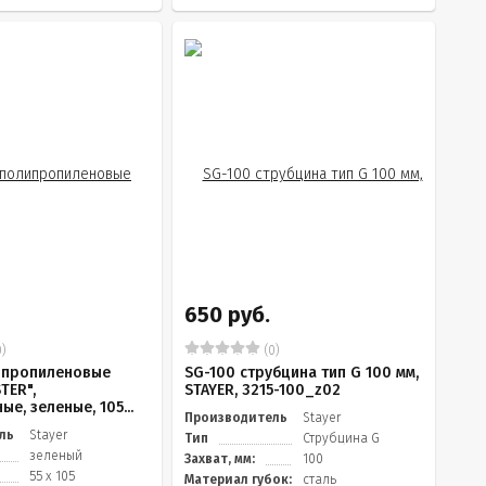
650 руб.
)
(0)
ипропиленовые
SG-100 струбцина тип G 100 мм,
TER",
STAYER, 3215-100_z02
е, зеленые, 105...
Производитель
Stayer
ль
Stayer
Тип
Струбцина G
зеленый
Захват, мм:
100
55 х 105
Материал губок:
сталь