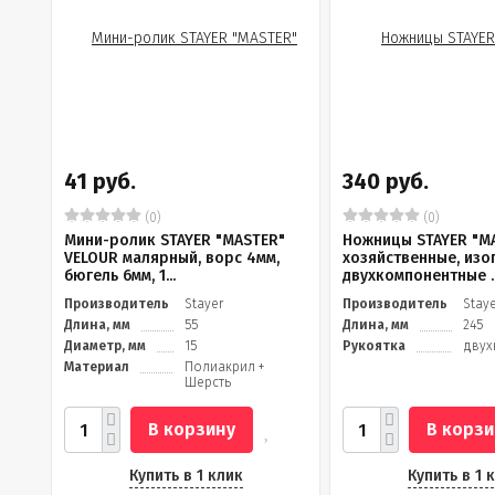
41 руб.
340 руб.
(0)
(0)
Мини-ролик STAYER "MASTER"
Ножницы STAYER "M
VELOUR малярный, ворс 4мм,
хозяйственные, изо
бюгель 6мм, 1...
двухкомпонентные ..
Производитель
Stayer
Производитель
Stay
Длина, мм
55
Длина, мм
245
Диаметр, мм
15
Рукоятка
двух
Материал
Полиакрил +
Шерсть
В корзину
В корзи
Купить в 1 клик
Купить в 1 