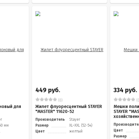
449 руб.
334 руб.
(0)
(0
новый для
Жилет флуоресцентный STAYER
Мешки пол
"MASTER" 11620-52
STAYER "MAS
хозяйственны
er
Производитель
Stayer
Производите
50 мм
Размер
XL–XXL (52-54)
Цвет
.
Цвет
желтый
Размер