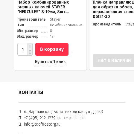
Набор комбинированных
Планка направляющ
гаечных ключей STAYER
для обрезки обоев,
"HERCULES" 8-19мм, 8шт....
нержавеющая сталь
06121-30
Производитель
Stayer
Производитель
Stay
Тип
Комбинированные
Min. размер
8
Max. размер
19
В корзину
Нет в наличии
Купить в 1 клик
КОНТАКТЫ
м. Варшавская, Болотниковская ул., д.5к3
+7 (495) 212-1239
Пн—Пт 9:00—18:00
info@tdofficetorg.ru