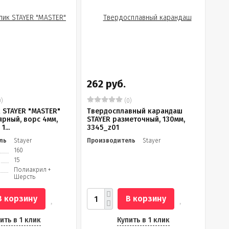
262 руб.
)
(0)
 STAYER "MASTER"
Твердосплавный карандаш
ярный, ворс 4мм,
STAYER разметочный, 130мм,
1...
3345_z01
ль
Stayer
Производитель
Stayer
160
15
Полиакрил +
Шерсть
В корзину
В корзину
ить в 1 клик
Купить в 1 клик