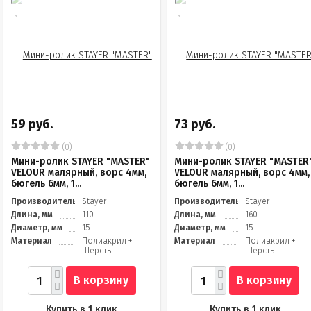
59 руб.
73 руб.
(0)
(0)
Мини-ролик STAYER "MASTER"
Мини-ролик STAYER "MASTER
VELOUR малярный, ворс 4мм,
VELOUR малярный, ворс 4мм,
бюгель 6мм, 1...
бюгель 6мм, 1...
Производитель
Stayer
Производитель
Stayer
Длина, мм
110
Длина, мм
160
Диаметр, мм
15
Диаметр, мм
15
Материал
Полиакрил +
Материал
Полиакрил +
Шерсть
Шерсть
В корзину
В корзину
Купить в 1 клик
Купить в 1 клик