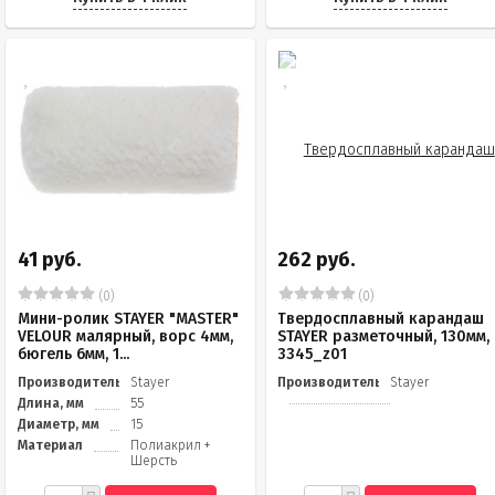
41 руб.
262 руб.
(0)
(0)
Мини-ролик STAYER "MASTER"
Твердосплавный карандаш
VELOUR малярный, ворс 4мм,
STAYER разметочный, 130мм,
бюгель 6мм, 1...
3345_z01
Производитель
Stayer
Производитель
Stayer
Длина, мм
55
Диаметр, мм
15
Материал
Полиакрил +
Шерсть