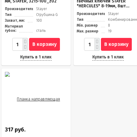
мм, STAYER, 3215-100_z02
гаечных ключей STAYER
"HERCULES" 8-19мм, 8шт....
Производитель
Stayer
Производитель
Stayer
Тип
Струбцина G
Тип
Комбинирован
Захват, мм:
100
Min. размер
8
Материал
губок:
сталь
Max. размер
19
В корзину
В корзину
Купить в 1 клик
Купить в 1 клик
317 руб.