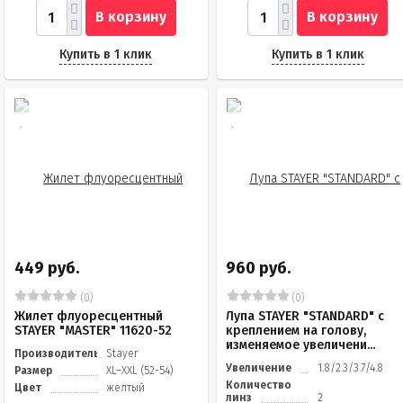
В корзину
В корзину
Купить в 1 клик
Купить в 1 клик
449 руб.
960 руб.
(0)
(0)
Жилет флуоресцентный
Лупа STAYER "STANDARD" с
STAYER "MASTER" 11620-52
креплением на голову,
изменяемое увеличени...
Производитель
Stayer
Увеличение
1.8/2.3/3.7/4.8
Размер
XL–XXL (52-54)
Количество
Цвет
желтый
линз
2