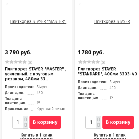
3 790 руб.
1 780 руб.
(0)
(0)
Плиткорез STAYER "MASTER" ,
Плиткорез STAYER
усиленный, с круговым
"STANDARD", 400мм 3303-40
резаком, 480мм 33...
Производитель
Stayer
Производитель
Stayer
Длина, мм
400
Длина, мм
480
Толщина
плитки, мм
12
Толщина
плитки, мм
15
Примечание
Круговой резак
В корзину
В корзину
Купить в 1 клик
Купить в 1 клик