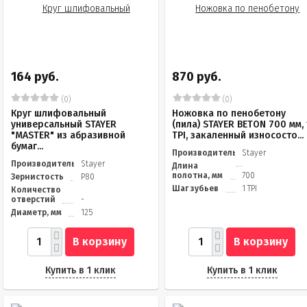
164 руб.
870 руб.
(0)
(0)
Круг шлифовальный
Ножовка по пенобетону
универсальный STAYER
(пила) STAYER BETON 700 мм, 
"MASTER" из абразивной
TPI, закаленный износосто...
бумаг...
Производитель
Stayer
Производитель
Stayer
Длина
полотна, мм
700
Зернистость
Р80
Шаг зубьев
1 TPI
Количество
отверстий
-
Диаметр, мм
125
В корзину
В корзину
Купить в 1 клик
Купить в 1 клик