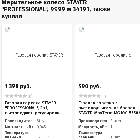
Мерительное колесо STAYER
"PROFESSIONAL", 9999 м 34191, также
купили
1 390 руб.
590 руб.
(0)
(0)
Газовая горелка STAYER
Газовая горелка с
"PROFESSIONAL", 2в1,
пьезоподжигом, на баллон
пьезоподжиг, регулировк...
STAYER MaxTerm MG100 5558
Производитель
Stayer
Производитель
Stayer
Мощность, кВт
0,045
Мощность, кВт
1,1
Температура
Температура
пламени
1200 °С
пламени
1300° C