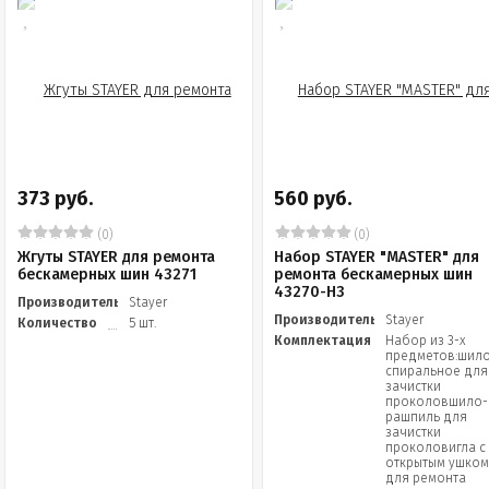
373 руб.
560 руб.
(0)
(0)
Жгуты STAYER для ремонта
Набор STAYER "MASTER" для
бескамерных шин 43271
ремонта бескамерных шин
43270-H3
Производитель
Stayer
Производитель
Stayer
Количество
5 шт.
Комплектация
Набор из 3-х
предметов:шил
спиральное для
зачистки
проколовшило-
рашпиль для
зачистки
проколовигла с
открытым ушко
для ремонта