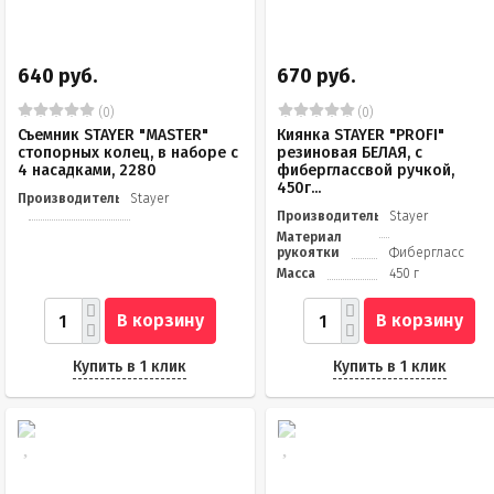
640 руб.
670 руб.
(0)
(0)
Съемник STAYER "MASTER"
Киянка STAYER "PROFI"
стопорных колец, в наборе с
резиновая БЕЛАЯ, с
4 насадками, 2280
фиберглассвой ручкой,
450г...
Производитель
Stayer
Производитель
Stayer
Материал
рукоятки
Фибергласс
Масса
450 г
В корзину
В корзину
Купить в 1 клик
Купить в 1 клик