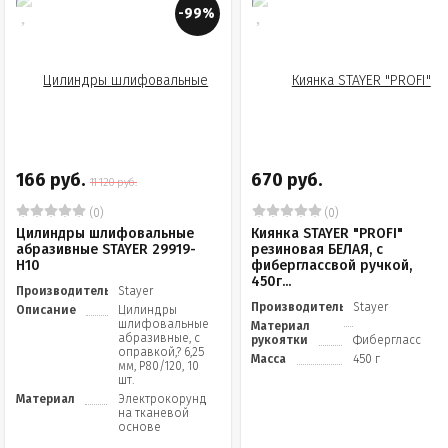
-99%
166 руб.
670 руб.
11 120 руб.
(0)
(0)
Цилиндры шлифовальные
Киянка STAYER "PROFI"
абразивные STAYER 29919-
резиновая БЕЛАЯ, с
H10
фиберглассвой ручкой,
450г...
Производитель
Stayer
Производитель
Stayer
Описание
Цилиндры
шлифовальные
Материал
абразивные, с
рукоятки
Фибергласс
оправкой,? 6,25
Масса
450 г
мм, Р80/120, 10
шт.
Материал
Электрокорунд
на тканевой
основе