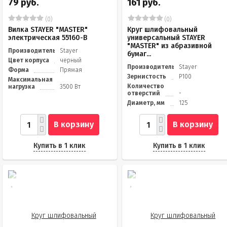
79 руб.
161 руб.
(0)
(0)
Вилка STAYER "MASTER"
Круг шлифовальный
электрическая 55160-B
универсальный STAYER
"MASTER" из абразивной
Производитель
Stayer
бумаг...
Цвет корпуса
черный
Производитель
Stayer
Форма
Прямая
Зернистость
Р100
Максимальная
Количество
нагрузка
3500 Вт
отверстий
-
Диаметр, мм
125
В корзину
В корзину
Купить в 1 клик
Купить в 1 клик