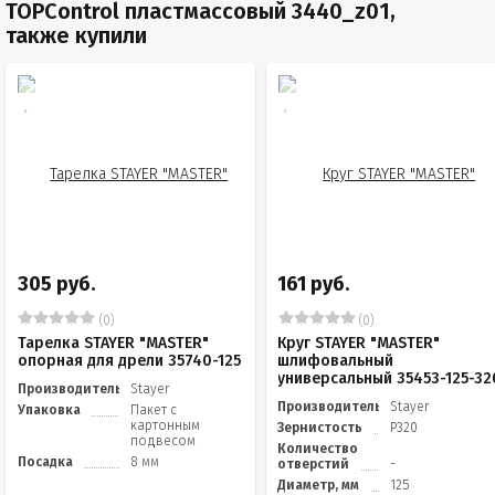
TOPControl пластмассовый 3440_z01,
также купили
305 руб.
161 руб.
(0)
(0)
Тарелка STAYER "MASTER"
Круг STAYER "MASTER"
опорная для дрели 35740-125
шлифовальный
универсальный 35453-125-32
Производитель
Stayer
Производитель
Stayer
Упаковка
Пакет с
картонным
Зернистость
Р320
подвесом
Количество
Посадка
8 мм
отверстий
-
Диаметр, мм
125