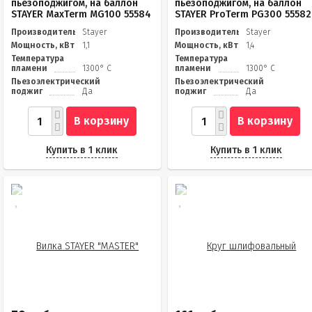
пьезоподжигом, на баллон
пьезоподжигом, на баллон
STAYER MaxTerm MG100 55584
STAYER ProTerm PG300 55582
Производитель
Stayer
Производитель
Stayer
Мощность, кВт
1,1
Мощность, кВт
1,4
Температура
Температура
пламени
1300° C
пламени
1300° C
Пьезоэлектрический
Пьезоэлектрический
поджиг
Да
поджиг
Да
В корзину
В корзину
Купить в 1 клик
Купить в 1 клик