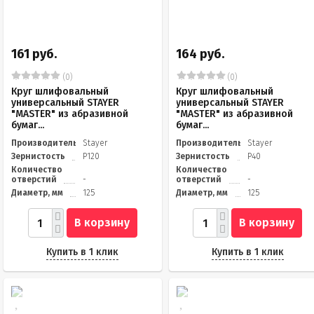
161 руб.
164 руб.
(0)
(0)
Круг шлифовальный
Круг шлифовальный
универсальный STAYER
универсальный STAYER
"MASTER" из абразивной
"MASTER" из абразивной
бумаг...
бумаг...
Производитель
Stayer
Производитель
Stayer
Зернистость
Р120
Зернистость
Р40
Количество
Количество
отверстий
-
отверстий
-
Диаметр, мм
125
Диаметр, мм
125
В корзину
В корзину
Купить в 1 клик
Купить в 1 клик