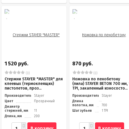
1 520 руб.
870 руб.
(0)
(0)
Стержни STAYER "MASTER" для
Ножовка по пенобетону
клеевых (термоклеящих)
(пила) STAYER BETON 700 мм, 
пистолетов, проз...
TPI, закаленный износосто...
Производитель
Stayer
Производитель
Stayer
Цвет
Прозрачный
Длина
полотна, мм
700
Диаметр
стержней, мм
11
Шаг зубьев
1 TPI
Длина, мм
200
В корзину
В корзину