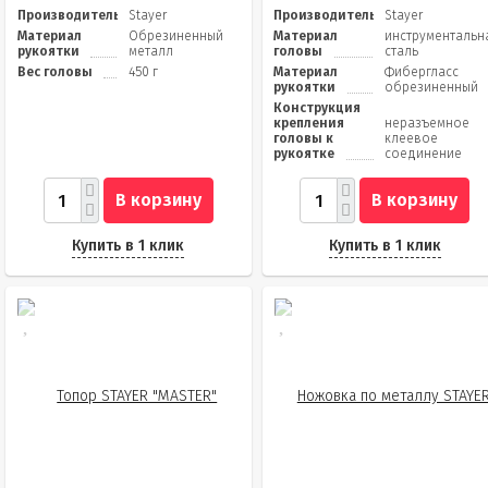
Производитель
Stayer
Производитель
Stayer
Материал
Обрезиненный
Материал
инструментальн
рукоятки
металл
головы
сталь
Вес головы
450 г
Материал
Фибергласс
рукоятки
обрезиненный
Конструкция
крепления
неразъемное
головы к
клеевое
рукоятке
соединение
В корзину
В корзину
Купить в 1 клик
Купить в 1 клик