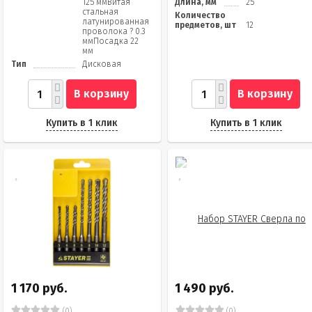
125 ммВитая
Длина, мм
25
стальная
Количество
латунированная
предметов, шт
12
проволока ? 0.3
ммПосадка 22
мм
Тип
Дисковая
В корзину
В корзину
Купить в 1 клик
Купить в 1 клик
1 170 руб.
1 490 руб.
(0)
(0)