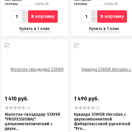
головы
сталь 45
головы
сталь 45
В корзину
В корзину
Купить в 1 клик
Купить в 1 клик
1 410 руб.
1 490 руб.
(0)
(0)
Молоток-гвоздодер STAYER
Кувалда STAYER Hercules с
"PROFESSIONAL"
двухкомпонентной
цельнометаллический с
фиберглассовой рукояткой
двухк...
"Pro...