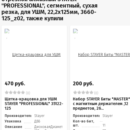
"PROFESSIONAL", сегментный, сухая
резка, для УШМ, 22,2х125мм, 3660-
125_z02, также купили
470 руб.
200 руб.
(0)
(0)
Щетка-крацовка для УШМ
Набор STAYER Биты "MASTER
STAYER "PROFESSIONAL" 35122-
с магнитным держателем ,12
125
предметов, 26...
Производитель
Stayer
Производитель
Stayer
Упаковка
ДББ
Кол-во бит,
шт.
11
Описание
ДисковаяДиаметр