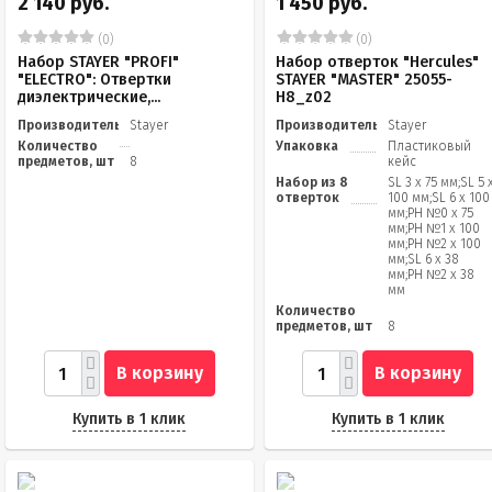
2 140 руб.
1 450 руб.
(0)
(0)
Набор STAYER "PROFI"
Набор отверток "Hercules"
"ELECTRO": Отвертки
STAYER "MASTER" 25055-
диэлектрические,...
H8_z02
Производитель
Stayer
Производитель
Stayer
Количество
Упаковка
Пластиковый
предметов, шт
8
кейс
Набор из 8
SL 3 х 75 мм;SL 5 
отверток
100 мм;SL 6 х 100
мм;PH №0 х 75
мм;PH №1 х 100
мм;PH №2 х 100
мм;SL 6 х 38
мм;PH №2 х 38
мм
Количество
предметов, шт
8
В корзину
В корзину
Купить в 1 клик
Купить в 1 клик