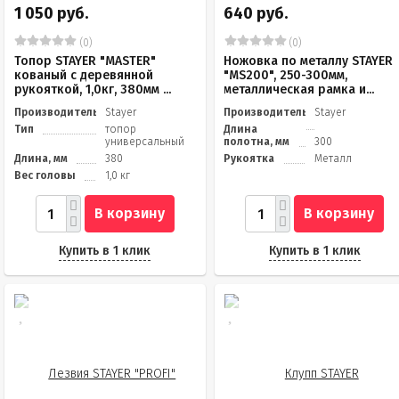
1 050 руб.
640 руб.
(0)
(0)
Топор STAYER "MASTER"
Ножовка по металлу STAYER
кованый с деревянной
"MS200", 250-300мм,
рукояткой, 1,0кг, 380мм ...
металлическая рамка и...
Производитель
Stayer
Производитель
Stayer
Тип
топор
Длина
универсальный
полотна, мм
300
Длина, мм
380
Рукоятка
Металл
Вес головы
1,0 кг
В корзину
В корзину
Купить в 1 клик
Купить в 1 клик