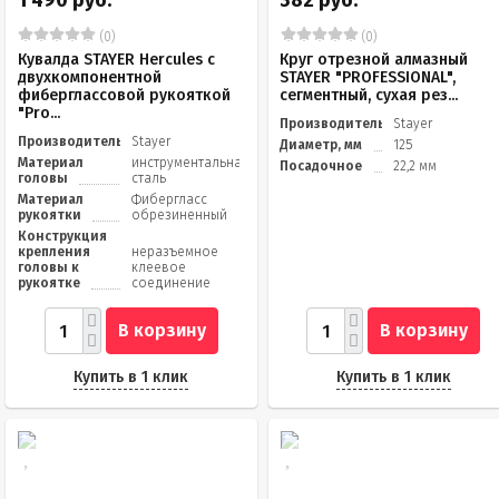
1 490 руб.
382 руб.
(0)
(0)
Кувалда STAYER Hercules с
Круг отрезной алмазный
двухкомпонентной
STAYER "PROFESSIONAL",
фиберглассовой рукояткой
сегментный, сухая рез...
"Pro...
Производитель
Stayer
Производитель
Stayer
Диаметр, мм
125
Материал
инструментальная
Посадочное
22,2 мм
головы
сталь
Материал
Фибергласс
рукоятки
обрезиненный
Конструкция
крепления
неразъемное
головы к
клеевое
рукоятке
соединение
В корзину
В корзину
Купить в 1 клик
Купить в 1 клик