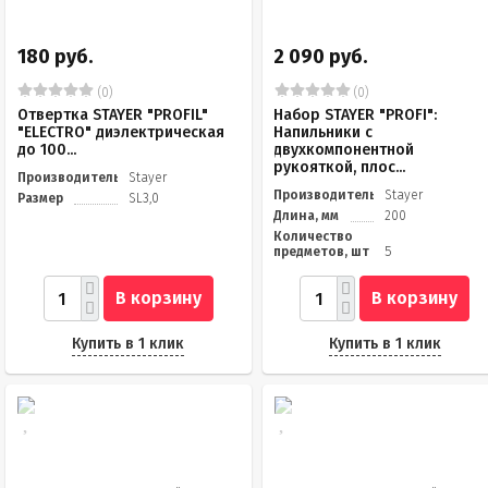
180 руб.
2 090 руб.
(0)
(0)
Отвертка STAYER "PROFIL"
Набор STAYER "PROFI":
"ELECTRO" диэлектрическая
Напильники с
до 100...
двухкомпонентной
рукояткой, плос...
Производитель
Stayer
Производитель
Stayer
Размер
SL3,0
Длина, мм
200
Количество
предметов, шт
5
В корзину
В корзину
Купить в 1 клик
Купить в 1 клик