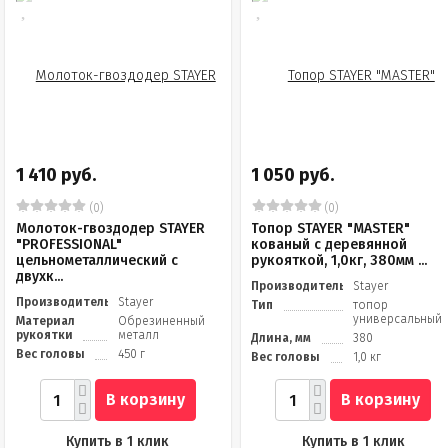
1 410 руб.
1 050 руб.
(0)
(0)
Молоток-гвоздодер STAYER
Топор STAYER "MASTER"
"PROFESSIONAL"
кованый с деревянной
цельнометаллический с
рукояткой, 1,0кг, 380мм ...
двухк...
Производитель
Stayer
Производитель
Stayer
Тип
топор
универсальный
Материал
Обрезиненный
рукоятки
металл
Длина, мм
380
Вес головы
450 г
Вес головы
1,0 кг
В корзину
В корзину
Купить в 1 клик
Купить в 1 клик