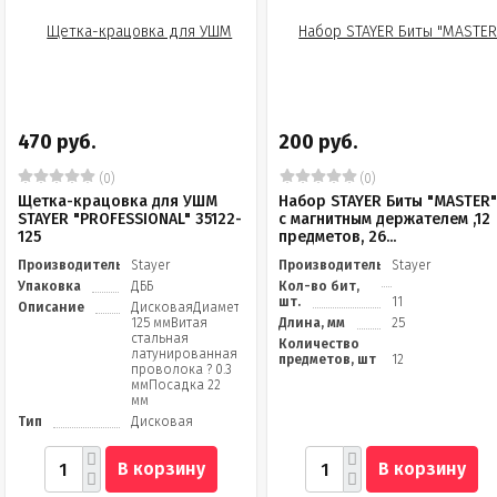
470 руб.
200 руб.
(0)
(0)
Щетка-крацовка для УШМ
Набор STAYER Биты "MASTER
STAYER "PROFESSIONAL" 35122-
с магнитным держателем ,12
125
предметов, 26...
Производитель
Stayer
Производитель
Stayer
Упаковка
ДББ
Кол-во бит,
шт.
11
Описание
ДисковаяДиаметр
125 ммВитая
Длина, мм
25
стальная
Количество
латунированная
предметов, шт
12
проволока ? 0.3
ммПосадка 22
мм
Тип
Дисковая
В корзину
В корзину