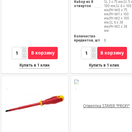
Набор из 8
SL 3 х 75 мм;SL 5 
отверток
100 мм;SL 6 х 100
мм;PH №0 х 75
мм;PH №1 х 100
мм;PH №2 х 100
мм;SL 6 х 38
мм;PH №2 х 38
мм
Количество
предметов, шт
8
В корзину
В корзину
Купить в 1 клик
Купить в 1 клик