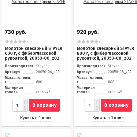
730 руб.
920 руб.
(0)
(0)
Молоток слесарный STAYER
Молоток слесарный STAYER
600 г, с фиберглассовой
800 г, с фиберглассовой
рукояткой, 20050-06_z02
рукояткой, 20050-08_z02
Производитель
Stayer
Производитель
Stayer
Артикул
20050-06_z02
Артикул
20050-08_z02
Масса головы,
Масса головы,
г
600
г
800
Материал
Материал
головы
сталь 45
головы
сталь 45
В корзину
В корзину
Купить в 1 клик
Купить в 1 клик