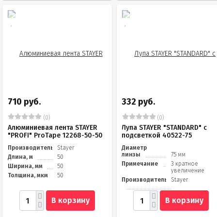
710 руб.
332 руб.
(0)
(0)
Алюминиевая лента STAYER
Лупа STAYER "STANDARD" с
"PROFI" ProTape 12268-50-50
подсветкой 40522-75
Производитель
Stayer
Диаметр
линзы
75 мм
Длина, м
50
Примечание
3 кратное
Ширина, мм
50
увеличение
Толщина, мкм
50
Производитель
Stayer
В корзину
В корзину