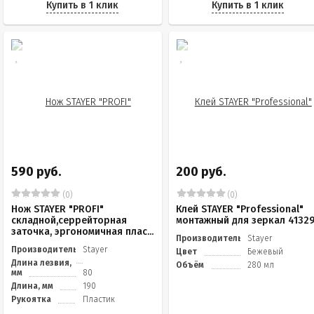
Купить в 1 клик
Купить в 1 клик
590 руб.
200 руб.
(0)
(0)
Нож STAYER "PROFI"
Клей STAYER "Professional"
складной,серрейторная
монтажный для зеркал 4132
заточка, эргономичная плас...
Производитель
Stayer
Производитель
Stayer
Цвет
Бежевый
Длина лезвия,
Объём
280 мл
мм
80
Длина, мм
190
Рукоятка
Пластик