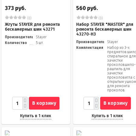
373 руб.
560 руб.
(0)
(0)
Жгуты STAYER для ремонта
Набор STAYER "MASTER" для
бескамерных шин 43271
ремонта бескамерных шин
43270-H3
Производитель
Stayer
Производитель
Stayer
Количество
5 шт.
Комплектация
Набор из 3-х
предметов:шил
спиральное для
зачистки
проколовшило-
рашпиль для
зачистки
проколовигла с
открытым ушко
для ремонта
проколов
В корзину
В корзину
Купить в 1 клик
Купить в 1 клик