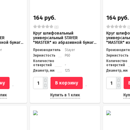
164 руб.
164 руб.
(0)
(0
й
Круг шлифовальный
Круг шлифо
YER
универсальный STAYER
универсаль
ной бумаг...
"MASTER" из абразивной бумаг...
"MASTER" из
er
Производитель
Stayer
Производите
Зернистость
Р60
Зернистость
Количество
Количество
отверстий
-
отверстий
Диаметр, мм
125
Диаметр, мм
ну
В корзину
клик
Купить в 1 клик
Куп