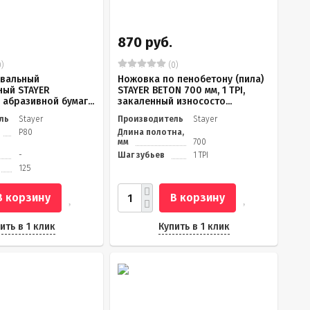
870 руб.
)
(0)
вальный
Ножовка по пенобетону (пила)
ный STAYER
STAYER BETON 700 мм, 1 TPI,
 абразивной бумаг...
закаленный износосто...
ль
Stayer
Производитель
Stayer
Р80
Длина полотна,
мм
700
-
Шаг зубьев
1 TPI
125
В корзину
В корзину
ить в 1 клик
Купить в 1 клик