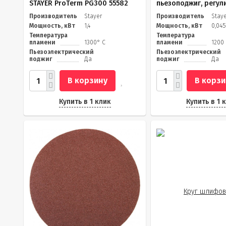
STAYER ProTerm PG300 55582
пьезоподжиг, регули
Производитель
Stayer
Производитель
Stay
Мощность, кВт
1,4
Мощность, кВт
0,045
Температура
Температура
пламени
1300° C
пламени
1200
Пьезоэлектрический
Пьезоэлектрический
поджиг
Да
поджиг
Да
В корзину
В корзи
Купить в 1 клик
Купить в 1 