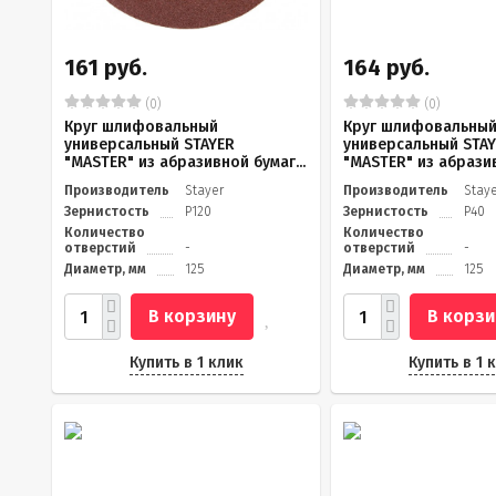
161 руб.
164 руб.
(0)
(0)
Круг шлифовальный
Круг шлифовальны
универсальный STAYER
универсальный STA
"MASTER" из абразивной бумаг...
"MASTER" из абразив
Производитель
Stayer
Производитель
Stay
Зернистость
Р120
Зернистость
Р40
Количество
Количество
отверстий
-
отверстий
-
Диаметр, мм
125
Диаметр, мм
125
В корзину
В корзи
Купить в 1 клик
Купить в 1 