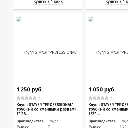
Купить в 1 клик
Купить в 1 
1 250 руб.
1 050 руб.
(0)
(0)
Клупп STAYER "PROFESSIONAL"
Клупп STAYER "PROF
трубный со сменными резцами,
трубный со сменным
1" 28...
1/2" ...
Производитель
Stayer
Производитель
Stay
Размер
1"
Размер
1/2"