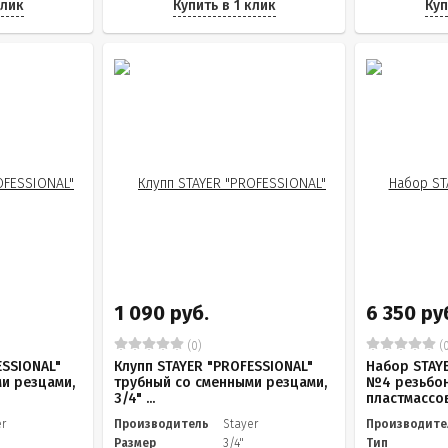
клик
Купить в 1 клик
Куп
1 090 руб.
6 350 ру
(0)
(0
ESSIONAL"
Клупп STAYER "PROFESSIONAL"
Набор STAY
и резцами,
трубный со сменными резцами,
№4 резьбон
3/4" ...
пластмассов.
er
Производитель
Stayer
Производите
Размер
3/4"
Тип