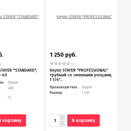
б.
1 250 руб.
)
(0)
TAYER "STANDARD",
Клупп STAYER "PROFESSIONAL"
-40
трубный со сменными резцами,
1 1/4"...
ль
Stayer
Производитель
Stayer
400
Размер
1 1/4"
12
В корзину
В корзину