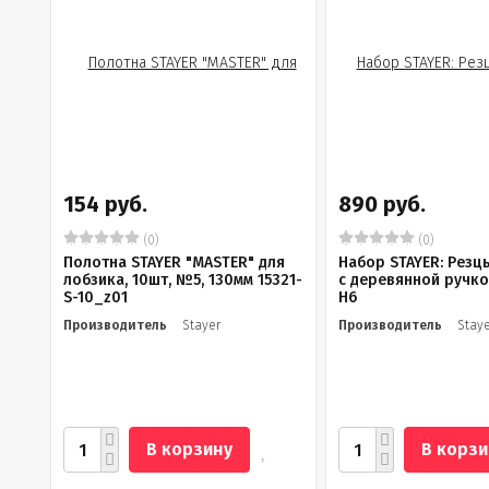
154 руб.
890 руб.
(0)
(0)
Полотна STAYER "MASTER" для
Набор STAYER: Резц
лобзика, 10шт, №5, 130мм 15321-
с деревянной ручко
S-10_z01
H6
Производитель
Stayer
Производитель
Stay
В корзину
В корзи