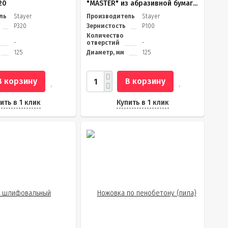
20
"MASTER" из абразивной бумаг...
ль
Stayer
Производитель
Stayer
Р320
Зернистость
Р100
Количество
-
отверстий
-
125
Диаметр, мм
125
В корзину
В корзину
ить в 1 клик
Купить в 1 клик