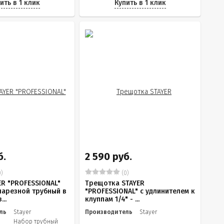
ить в 1 клик
Купить в 1 клик
б.
2 590 руб.
)
(0)
ER "PROFESSIONAL"
Трещотка STAYER
арезной трубный в
"PROFESSIONAL" с удлинителем к
..
клуппам 1/4" - ...
ль
Stayer
Производитель
Stayer
Набор трубный