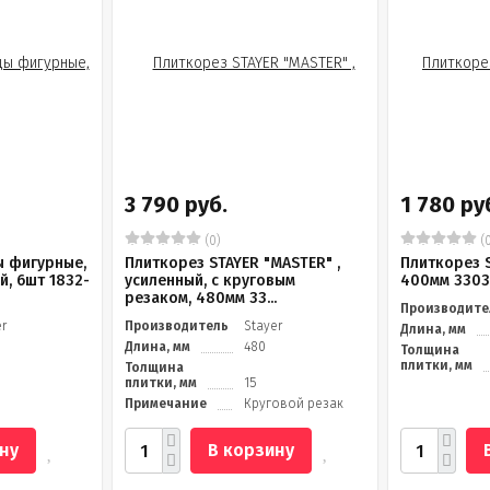
3 790 руб.
1 780 ру
(0)
(0
ы фигурные,
Плиткорез STAYER "MASTER" ,
Плиткорез S
й, 6шт 1832-
усиленный, с круговым
400мм 3303
резаком, 480мм 33...
Производите
er
Производитель
Stayer
Длина, мм
Длина, мм
480
Толщина
плитки, мм
Толщина
плитки, мм
15
Примечание
Круговой резак
ну
В корзину