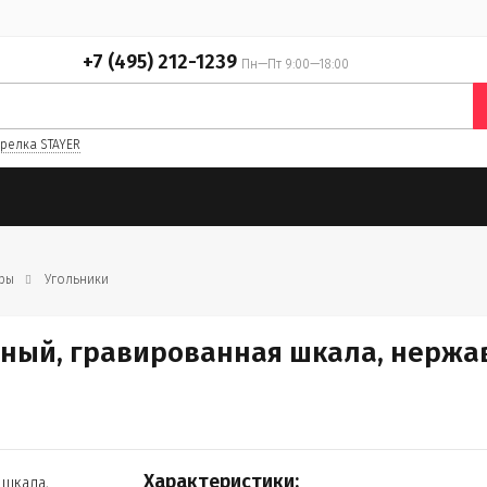
+7 (495) 212-1239
Пн—Пт 9:00—18:00
релка STAYER
иры
Угольники
ярный, гравированная шкала, нерж
Характеристики: