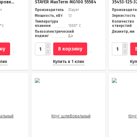
ровк...
STAYER MaxTerm MG100 55584
35453-125-3
er
Производитель
Stayer
Производите
Мощность, кВт
1,1
Зернистость
Температура
Количество
 °С
пламени
1300° C
отверстий
Пьезоэлектрический
Диаметр, мм
поджиг
Да
ну
В корзину
клик
Купить в 1 клик
Куп