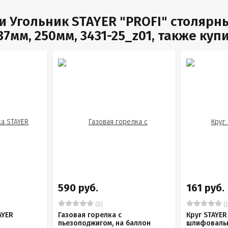
и Угольник STAYER "PROFI" столярн
мм, 250мм, 3431-25_z01, также куп
590 руб.
161 руб.
(0)
(0
AYER
Газовая горелка с
Круг STAYER
пьезоподжигом, на баллон
шлифовальн