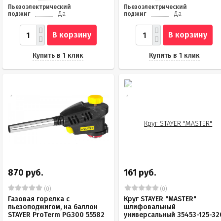
Пьезоэлектрический
Пьезоэлектрический
поджиг
Да
поджиг
Да
В корзину
В корзину
Купить в 1 клик
Купить в 1 клик
870 руб.
161 руб.
(0)
(0)
Газовая горелка с
Круг STAYER "MASTER"
пьезоподжигом, на баллон
шлифовальный
STAYER ProTerm PG300 55582
универсальный 35453-125-32