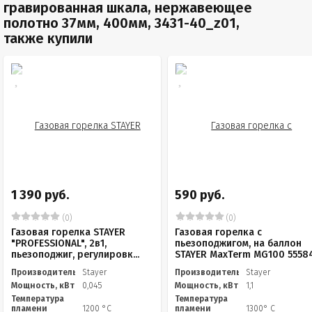
гравированная шкала, нержавеющее
полотно 37мм, 400мм, 3431-40_z01,
также купили
1 390 руб.
590 руб.
(0)
(0)
Газовая горелка STAYER
Газовая горелка с
"PROFESSIONAL", 2в1,
пьезоподжигом, на баллон
пьезоподжиг, регулировк...
STAYER MaxTerm MG100 5558
Производитель
Stayer
Производитель
Stayer
Мощность, кВт
0,045
Мощность, кВт
1,1
Температура
Температура
пламени
1200 °С
пламени
1300° C