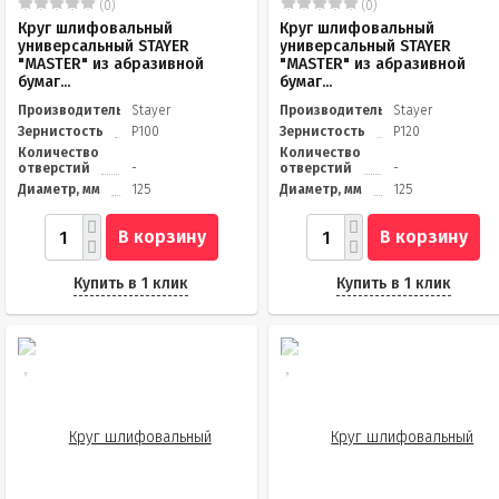
(0)
(0)
Круг шлифовальный
Круг шлифовальный
универсальный STAYER
универсальный STAYER
"MASTER" из абразивной
"MASTER" из абразивной
бумаг...
бумаг...
Производитель
Stayer
Производитель
Stayer
Зернистость
Р100
Зернистость
Р120
Количество
Количество
отверстий
-
отверстий
-
Диаметр, мм
125
Диаметр, мм
125
В корзину
В корзину
Купить в 1 клик
Купить в 1 клик