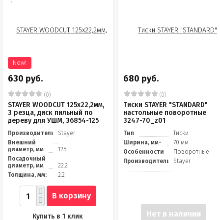
New!
630 руб.
680 руб.
(0)
(0)
STAYER WOODCUT 125х22,2мм,
Тиски STAYER "STANDARD"
3 резца, диск пильный по
настольные поворотные
дереву для УШМ, 36854-125
3247-70_z01
Производитель
Stayer
Тип
Тиски
Внешний
Ширина, мм-
70 мм
диаметр, мм
125
Особенности
Поворотные
Посадочный
Производитель
Stayer
диаметр, мм
22.2
Толщина, мм:
2.2
В корзину
Нет в наличии
Купить в 1 клик