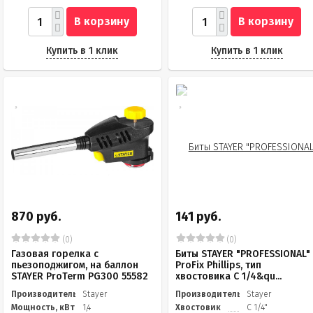
В корзину
В корзину
Купить в 1 клик
Купить в 1 клик
870 руб.
141 руб.
(0)
(0)
Газовая горелка с
Биты STAYER "PROFESSIONAL"
пьезоподжигом, на баллон
ProFix Phillips, тип
STAYER ProTerm PG300 55582
хвостовика C 1/4&qu...
Производитель
Stayer
Производитель
Stayer
Мощность, кВт
1,4
Хвостовик
C 1/4"