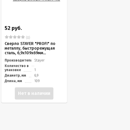
52 руб.
(0)
Сверло STAYER "PROFI" по
металлу, быстрорежущая
сталь, 6,9х109х69мм...
Производитель
Stayer
Количество в
упаковке
1
Диаметр, мм
6,9
Длина, мм
109
Нет в наличии