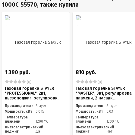
1000С 55570, также купили
1 390 руб.
810 руб.
(0)
(0)
Газовая горелка STAYER
Газовая горелка STAYER
"PROFESSIONAL", 2в1,
"MASTER", 3в1, регулировка
пьезоподжиг, регулировк...
пламени, 2 насадк...
Производитель
Stayer
Производитель
Stayer
Мощность, кВт
0,045
Мощность, кВт
0,03
Температура
Температура
пламени
1200 °С
пламени
1200 °С
Пьезоэлектрический
Пьезоэлектрический
поджиг
Да
поджиг
Нет